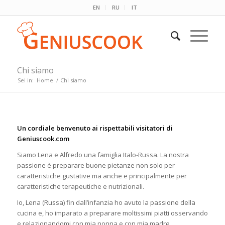
EN
RU
IT
Chi siamo
Sei in:
Home
/
Chi siamo
Un cordiale benvenuto ai rispettabili visitatori di
Geniuscook.com
Siamo Lena e Alfredo una famiglia Italo-Russa. La nostra
passione è preparare buone pietanze non solo per
caratteristiche gustative ma anche e principalmente per
caratteristiche terapeutiche e nutrizionali.
Io, Lena (Russa) fin dall’infanzia ho avuto la passione della
cucina e, ho imparato a preparare moltissimi piatti osservando
e relazionandomi con mia nonna e con mia madre.