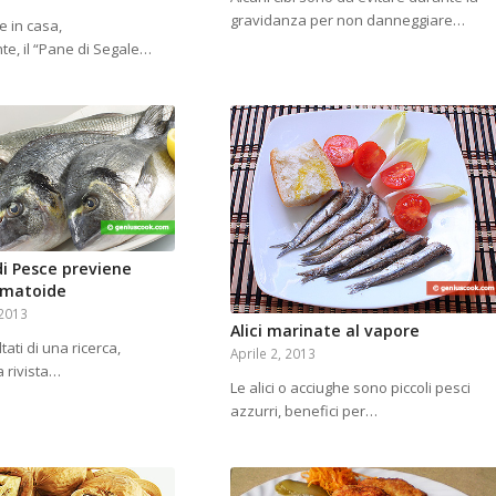
gravidanza per non danneggiare…
e in casa,
, il “Pane di Segale…
di Pesce previene
eumatoide
2013
Alici marinate al vapore
tati di una ricerca,
Aprile 2, 2013
a rivista…
Le alici o acciughe sono piccoli pesci
azzurri, benefici per…