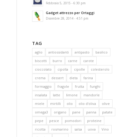
Febbraio 5, 2015 - 6:30 pm
Gadget attrezzo per Ortaggi
Dicembre 28, 2014 - 4:51 pm
TAG
aglio
antiossidanti
antipasto
basilico
biscotti
burro
carne
carote
cioccolato
cipolla
cipolle
colesterolo
crema
dessert
dieta
farina
formaggio
fragole
frutta
funghi
insalata
latte
limone
mandorle
miele
mirtilli
olio
olio d'oliva
olive
omega3
origano
pane
panna
patate
pepe
pesce
pomodori
proteine
ricotta
rosmarino
salsa
uova
Vino