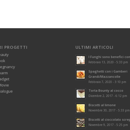
RI PROGETTI
ULTIMI ARTICOLI
eauty
I Funghi sono benefici con
ook
Febbraio 13, 2020 - 5:33 pm
regnancy
Spaghetti con i Gamberi
harm
Grandi/Mazzancolle
adget
Febbraio 7, 2020 - 3:10 pm
Movie
Torta Bounty al cocco
alogue
Dicembre 2, 2017 - 6:12 pm
Biscotti al limone
Novembre 30, 2017 - 5:33 pm
Biscotti al cioccolato scre
Novembre 9, 2017 - 5:25 pm