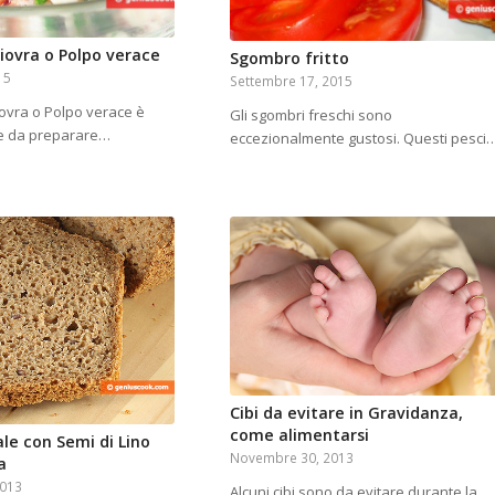
Piovra o Polpo verace
Sgombro fritto
15
Settembre 17, 2015
Piovra o Polpo verace è
Gli sgombri freschi sono
ce da preparare…
eccezionalmente gustosi. Questi pesci
Cibi da evitare in Gravidanza,
come alimentarsi
le con Semi di Lino
Novembre 30, 2013
a
2013
Alcuni cibi sono da evitare durante la