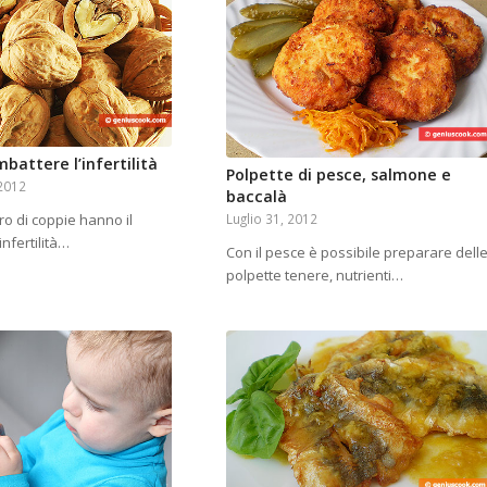
battere l’infertilità
Polpette di pesce, salmone e
2012
baccalà
Luglio 31, 2012
o di coppie hanno il
infertilità…
Con il pesce è possibile preparare dell
polpette tenere, nutrienti…