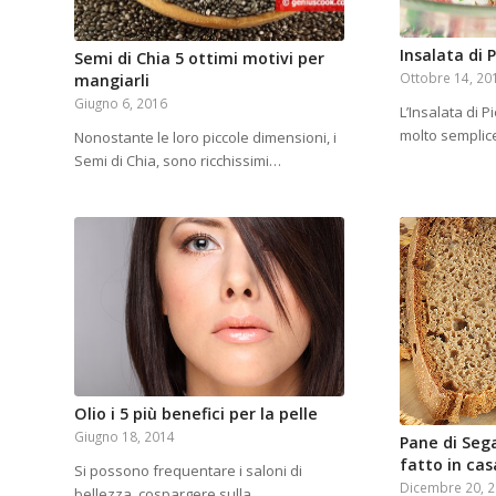
Insalata di 
Semi di Chia 5 ottimi motivi per
Ottobre 14, 20
mangiarli
Giugno 6, 2016
L’Insalata di 
molto sempli
Nonostante le loro piccole dimensioni, i
Semi di Chia, sono ricchissimi…
Olio i 5 più benefici per la pelle
Giugno 18, 2014
Pane di Sega
fatto in cas
Si possono frequentare i saloni di
Dicembre 20, 
bellezza, cospargere sulla…