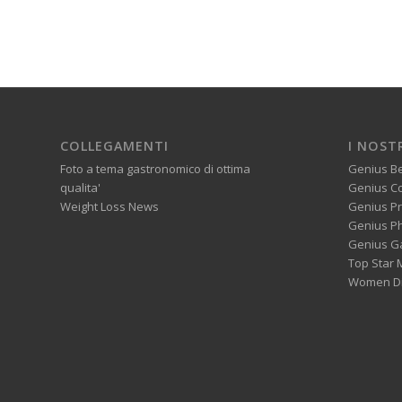
COLLEGAMENTI
I NOST
Foto a tema gastronomico di ottima
Genius B
qualita'
Genius C
Weight Loss News
Genius P
Genius P
Genius G
Top Star 
Women Di