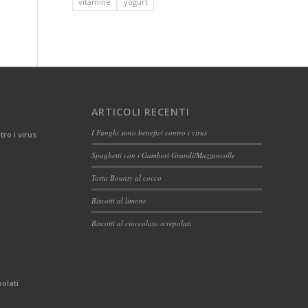
vitamine
yogurt
ARTICOLI RECENTI
I Funghi sono benefici contro i virus
tro i virus
Spaghetti con i Gamberi Grandi/Mazzancolle
Torta Bounty al cocco
Biscotti al limone
Biscotti al cioccolato screpolati
polati