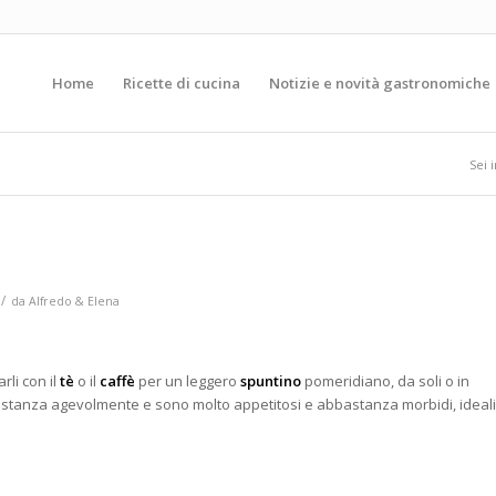
Home
Ricette di cucina
Notizie e novità gastronomiche
Sei i
/
da
Alfredo & Elena
rli con il
tè
o il
caffè
per un leggero
spuntino
pomeridiano, da soli o in
bastanza agevolmente e sono molto appetitosi e abbastanza morbidi, ideali