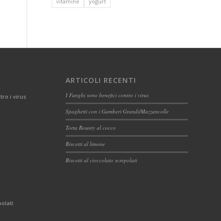
vitamine
yogurt
ARTICOLI RECENTI
I Funghi sono benefici contro i virus
tro i virus
Spaghetti con i Gamberi Grandi/Mazzancolle
Torta Bounty al cocco
Biscotti al limone
Biscotti al cioccolato screpolati
polati