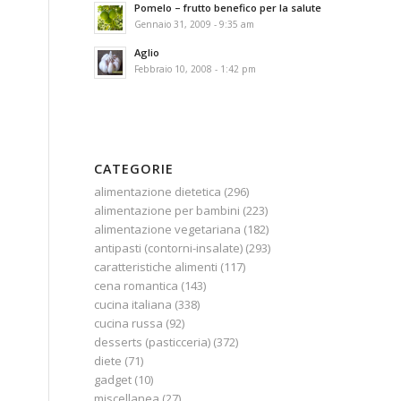
Pomelo – frutto benefico per la salute
Gennaio 31, 2009 - 9:35 am
Aglio
Febbraio 10, 2008 - 1:42 pm
CATEGORIE
alimentazione dietetica
(296)
alimentazione per bambini
(223)
alimentazione vegetariana
(182)
antipasti (contorni-insalate)
(293)
caratteristiche alimenti
(117)
cena romantica
(143)
cucina italiana
(338)
cucina russa
(92)
desserts (pasticceria)
(372)
diete
(71)
gadget
(10)
miscellanea
(27)