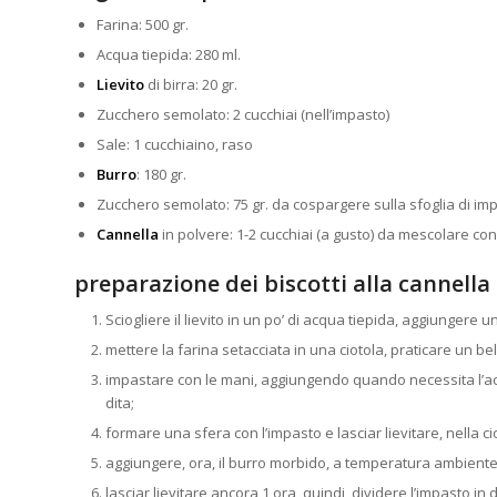
Farina: 500 gr.
Acqua tiepida: 280 ml.
Lievito
di birra: 20 gr.
Zucchero semolato: 2 cucchiai (nell’impasto)
Sale: 1 cucchiaino, raso
Burro
: 180 gr.
Zucchero semolato: 75 gr. da cospargere sulla sfoglia di im
Cannella
in polvere: 1-2 cucchiai (a gusto) da mescolare c
preparazione dei biscotti alla cannella
Sciogliere il lievito in un po’ di acqua tiepida, aggiungere u
mettere la farina setacciata in una ciotola, praticare un bel 
impastare con le mani, aggiungendo quando necessita l’ac
dita;
formare una sfera con l’impasto e lasciar lievitare, nella ci
aggiungere, ora, il burro morbido, a temperatura ambiente
lasciar lievitare ancora 1 ora, quindi, dividere l’impasto in