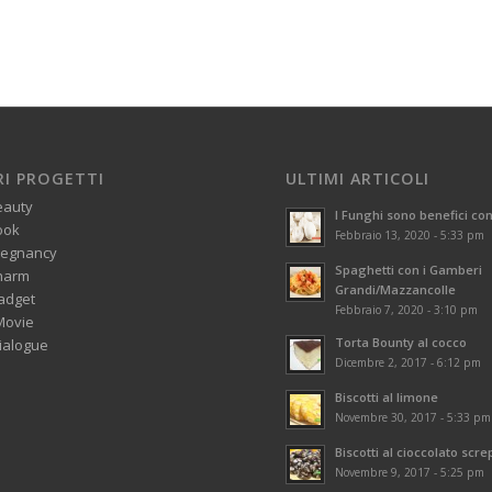
RI PROGETTI
ULTIMI ARTICOLI
eauty
I Funghi sono benefici con
ook
Febbraio 13, 2020 - 5:33 pm
regnancy
Spaghetti con i Gamberi
harm
Grandi/Mazzancolle
adget
Febbraio 7, 2020 - 3:10 pm
Movie
Torta Bounty al cocco
alogue
Dicembre 2, 2017 - 6:12 pm
Biscotti al limone
Novembre 30, 2017 - 5:33 pm
Biscotti al cioccolato scre
Novembre 9, 2017 - 5:25 pm