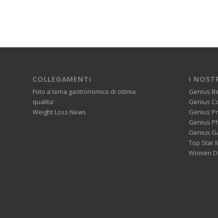
COLLEGAMENTI
I NOST
Foto a tema gastronomico di ottima
Genius B
qualita'
Genius C
Weight Loss News
Genius P
Genius P
Genius G
Top Star 
Women Di