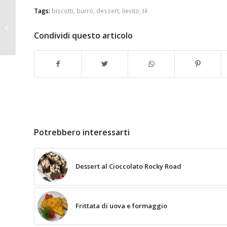
Tags:
biscotti
,
burro
,
dessert
,
lievito
,
tè
Spezie come e dove
utilizzarle
Condividi questo articolo
Potrebbero interessarti
Dessert al Cioccolato Rocky Road
Frittata di uova e formaggio