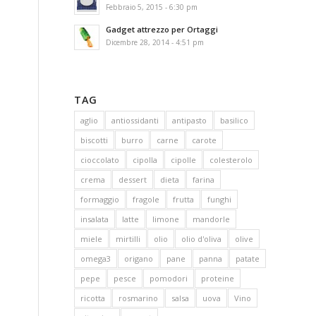
Febbraio 5, 2015 - 6:30 pm
Gadget attrezzo per Ortaggi
Dicembre 28, 2014 - 4:51 pm
TAG
aglio
antiossidanti
antipasto
basilico
biscotti
burro
carne
carote
cioccolato
cipolla
cipolle
colesterolo
crema
dessert
dieta
farina
formaggio
fragole
frutta
funghi
insalata
latte
limone
mandorle
miele
mirtilli
olio
olio d'oliva
olive
omega3
origano
pane
panna
patate
pepe
pesce
pomodori
proteine
ricotta
rosmarino
salsa
uova
Vino