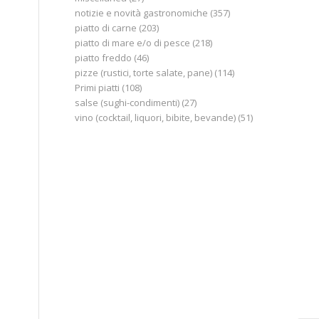
notizie e novità gastronomiche
(357)
piatto di carne
(203)
piatto di mare e/o di pesce
(218)
piatto freddo
(46)
pizze (rustici, torte salate, pane)
(114)
Primi piatti
(108)
salse (sughi-condimenti)
(27)
vino (cocktail, liquori, bibite, bevande)
(51)