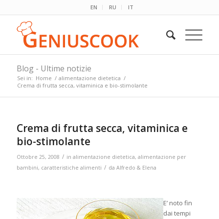
EN
RU
IT
Blog - Ultime notizie
Sei in:
Home
/
alimentazione dietetica
/
Crema di frutta secca, vitaminica e bio-stimolante
Crema di frutta secca, vitaminica e
bio-stimolante
/
Ottobre 25, 2008
in
alimentazione dietetica
,
alimentazione per
/
bambini
,
caratteristiche alimenti
da
Alfredo & Elena
E’ noto fin
dai tempi