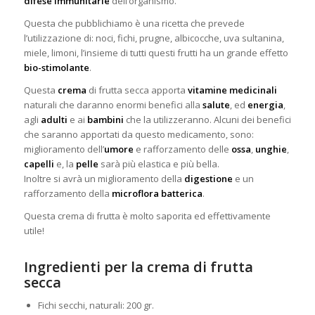
difese immunitarie
dell’organismo.
Questa che pubblichiamo è una ricetta che prevede
l’utilizzazione di: noci, fichi, prugne, albicocche, uva sultanina,
miele, limoni, l’insieme di tutti questi frutti ha un grande effetto
bio-stimolante
.
Questa
crema
di frutta secca apporta
vitamine medicinali
naturali che daranno enormi benefici alla
salute
, ed
energia
,
agli
adulti
e ai
bambini
che la utilizzeranno. Alcuni dei benefici
che saranno apportati da questo medicamento, sono:
miglioramento dell’
umore
e rafforzamento delle
ossa
,
unghie
,
capelli
e, la
pelle
sarà più elastica e più bella.
Inoltre si avrà un miglioramento della
digestione
e un
rafforzamento della
microflora batterica
.
Questa crema di frutta è molto saporita ed effettivamente
utile!
Ingredienti per la crema di frutta
secca
Fichi secchi, naturali: 200 gr.