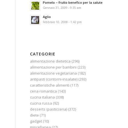
Pomelo – frutto benefico per la salute
Gennaio 31, 2009 - 9:35 am
Aglio
Febbraio 10, 2008 - 1:42 pm
CATEGORIE
alimentazione dietetica
(296)
alimentazione per bambini
(223)
alimentazione vegetariana
(182)
antipasti (contorni-insalate)
(293)
caratteristiche alimenti
(117)
cena romantica
(143)
cucina italiana
(338)
cucina russa
(92)
desserts (pasticceria)
(372)
diete
(71)
gadget
(10)
miscellanea
(27)