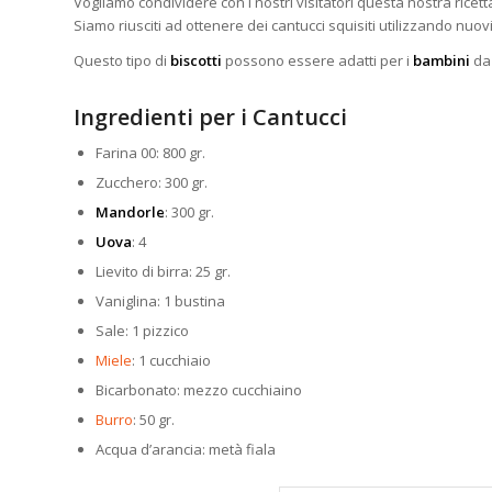
Vogliamo condividere con i nostri visitatori questa nostra ricett
Siamo riusciti ad ottenere dei cantucci squisiti utilizzando nuov
Questo tipo di
biscotti
possono essere adatti per i
bambini
da
Ingredienti per i Cantucci
Farina 00: 800 gr.
Zucchero: 300 gr.
Mandorle
: 300 gr.
Uova
: 4
Lievito di birra: 25 gr.
Vaniglina: 1 bustina
Sale: 1 pizzico
Miele
: 1 cucchiaio
Bicarbonato: mezzo cucchiaino
Burro
: 50 gr.
Acqua d’arancia: metà fiala