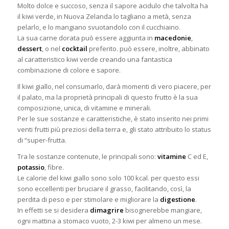
Molto dolce e succoso, senza il sapore acidulo che talvolta ha
il kiwi verde, in Nuova Zelanda lo tagliano a metà, senza
pelarlo, e lo mangiano svuotandolo con il cucchiaino.
La sua carne dorata può essere aggiunta in
macedonie
,
dessert
, o nel
cocktail
preferito. può essere, inoltre, abbinato
al caratteristico kiwi verde creando una fantastica
combinazione di colore e sapore.
Il kiwi giallo, nel consumarlo, darà momenti di vero piacere, per
il palato, ma la proprietà principali di questo frutto è la sua
composizione, unica, di vitamine e minerali.
Per le sue sostanze e caratteristiche, è stato inserito nei primi
venti frutti più preziosi della terra e, gli stato attribuito lo status
di “super-frutta.
Tra le sostanze contenute, le principali sono:
vitamine
C ed E,
potassio
, fibre.
Le calorie del kiwi giallo sono solo 100 kcal. per questo essi
sono eccellenti per bruciare il grasso, facilitando, così, la
perdita di peso e per stimolare e migliorare la
digestione
.
In effetti se si desidera
dimagrire
bisognerebbe mangiare,
ogni mattina a stomaco vuoto, 2-3 kiwi per almeno un mese.