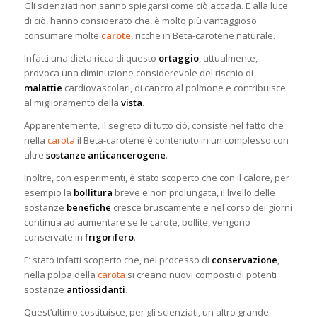
Gli scienziati non sanno spiegarsi come ciò accada. E alla luce
di ciò, hanno considerato che, è molto più vantaggioso
consumare molte
carote
, ricche in Beta-carotene naturale.
Infatti una dieta ricca di questo
ortaggio
, attualmente,
provoca una diminuzione considerevole del rischio di
malattie
cardiovascolari, di cancro al polmone e contribuisce
al miglioramento della
vista
.
Apparentemente, il segreto di tutto ciò, consiste nel fatto che
nella
carota
il Beta-carotene è contenuto in un complesso con
altre
sostanze anticancerogene
.
Inoltre, con esperimenti, è stato scoperto che con il calore, per
esempio la
bollitura
breve e non prolungata, il livello delle
sostanze
benefiche
cresce bruscamente e nel corso dei giorni
continua ad aumentare se le carote, bollite, vengono
conservate in
frigorifero
.
E’ stato infatti scoperto che, nel processo di
conservazione
,
nella polpa della
carota
si creano nuovi composti di potenti
sostanze
antiossidanti
.
Quest’ultimo costituisce, per gli scienziati, un altro grande