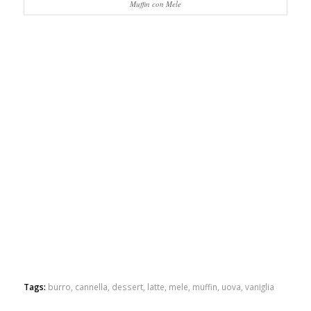
Muffin con Mele
Tags:
burro
,
cannella
,
dessert
,
latte
,
mele
,
muffin
,
uova
,
vaniglia