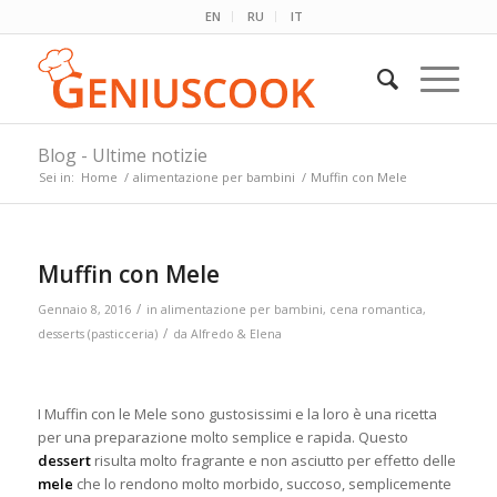
EN
RU
IT
Blog - Ultime notizie
Sei in:
Home
/
alimentazione per bambini
/
Muffin con Mele
Muffin con Mele
/
Gennaio 8, 2016
in
alimentazione per bambini
,
cena romantica
,
/
desserts (pasticceria)
da
Alfredo & Elena
I Muffin con le Mele sono gustosissimi e la loro è una ricetta
per una preparazione molto semplice e rapida. Questo
dessert
risulta molto fragrante e non asciutto per effetto delle
mele
che lo rendono molto morbido, succoso, semplicemente