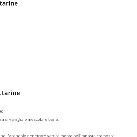
tarine
ttarine
e;
enza di vaniglia e mescolare bene;
tarine, facendole penetrare verticalmente nell’impasto cremoso;