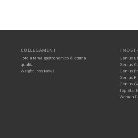
COLLEGAMENTI
I NOST
Foto a tema gastronomico di ottima
Genius B
qualita'
Genius C
Weight Loss News
Genius P
Genius P
Genius G
Top Star 
Women Di