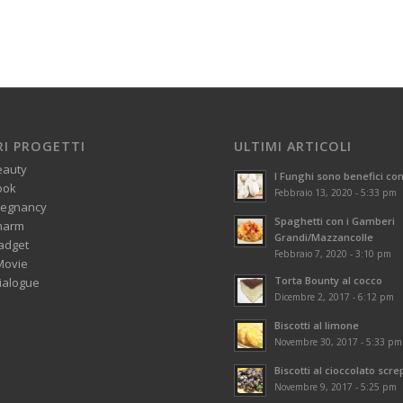
RI PROGETTI
ULTIMI ARTICOLI
eauty
I Funghi sono benefici con
ook
Febbraio 13, 2020 - 5:33 pm
regnancy
Spaghetti con i Gamberi
harm
Grandi/Mazzancolle
adget
Febbraio 7, 2020 - 3:10 pm
Movie
Torta Bounty al cocco
alogue
Dicembre 2, 2017 - 6:12 pm
Biscotti al limone
Novembre 30, 2017 - 5:33 pm
Biscotti al cioccolato scre
Novembre 9, 2017 - 5:25 pm