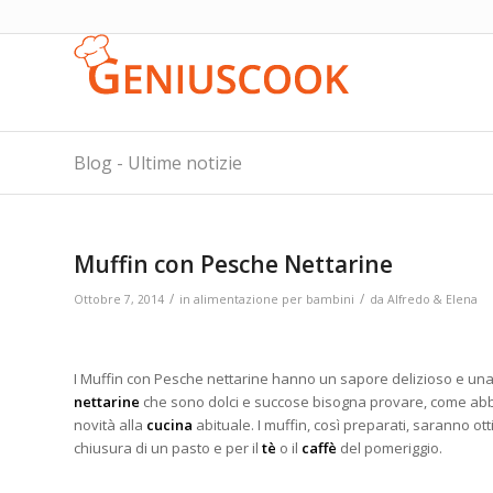
Blog - Ultime notizie
Muffin con Pesche Nettarine
/
/
Ottobre 7, 2014
in
alimentazione per bambini
da
Alfredo & Elena
I Muffin con Pesche nettarine hanno un sapore delizioso e un
nettarine
che sono dolci e succose bisogna provare, come abb
novità alla
cucina
abituale. I muffin, così preparati, saranno o
chiusura di un pasto e per il
tè
o il
caffè
del pomeriggio.