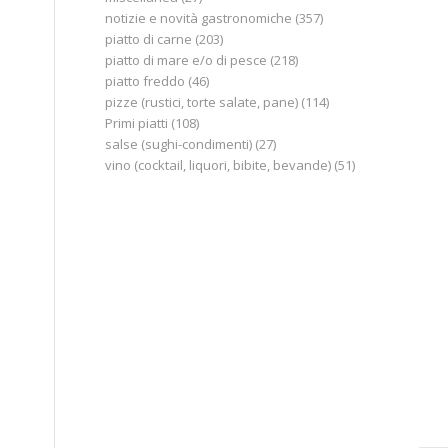
notizie e novità gastronomiche
(357)
piatto di carne
(203)
piatto di mare e/o di pesce
(218)
piatto freddo
(46)
pizze (rustici, torte salate, pane)
(114)
Primi piatti
(108)
salse (sughi-condimenti)
(27)
vino (cocktail, liquori, bibite, bevande)
(51)