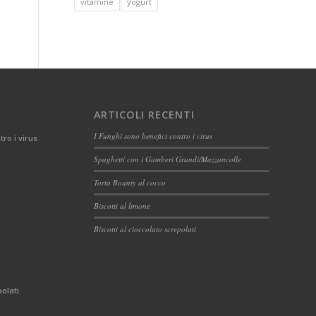
vitamine
yogurt
ARTICOLI RECENTI
I Funghi sono benefici contro i virus
tro i virus
Spaghetti con i Gamberi Grandi/Mazzancolle
Torta Bounty al cocco
Biscotti al limone
Biscotti al cioccolato screpolati
polati