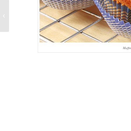
Limonata con Lamponi
Muffi