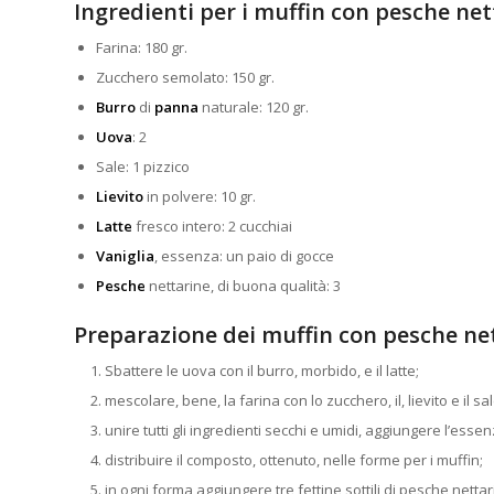
Ingredienti per i muffin con pesche net
Farina: 180 gr.
Zucchero semolato: 150 gr.
Burro
di
panna
naturale: 120 gr.
Uova
: 2
Sale: 1 pizzico
Lievito
in polvere: 10 gr.
Latte
fresco intero: 2 cucchiai
Vaniglia
, essenza: un paio di gocce
Pesche
nettarine, di buona qualità: 3
Preparazione dei muffin con pesche ne
Sbattere le uova con il burro, morbido, e il latte;
mescolare, bene, la farina con lo zucchero, il, lievito e il sal
unire tutti gli ingredienti secchi e umidi, aggiungere l’ess
distribuire il composto, ottenuto, nelle forme per i muffin;
in ogni forma aggiungere tre fettine sottili di pesche net