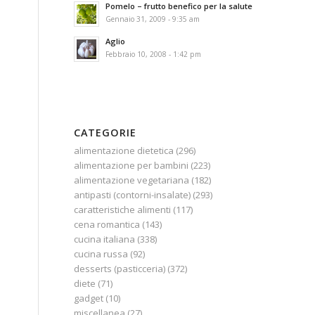
Pomelo – frutto benefico per la salute
Gennaio 31, 2009 - 9:35 am
Aglio
Febbraio 10, 2008 - 1:42 pm
CATEGORIE
alimentazione dietetica
(296)
alimentazione per bambini
(223)
alimentazione vegetariana
(182)
antipasti (contorni-insalate)
(293)
caratteristiche alimenti
(117)
cena romantica
(143)
cucina italiana
(338)
cucina russa
(92)
desserts (pasticceria)
(372)
diete
(71)
gadget
(10)
miscellanea
(27)