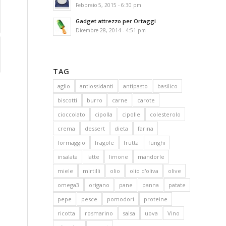
Febbraio 5, 2015 - 6:30 pm
Gadget attrezzo per Ortaggi
Dicembre 28, 2014 - 4:51 pm
TAG
aglio
antiossidanti
antipasto
basilico
biscotti
burro
carne
carote
cioccolato
cipolla
cipolle
colesterolo
crema
dessert
dieta
farina
formaggio
fragole
frutta
funghi
insalata
latte
limone
mandorle
miele
mirtilli
olio
olio d'oliva
olive
omega3
origano
pane
panna
patate
pepe
pesce
pomodori
proteine
ricotta
rosmarino
salsa
uova
Vino