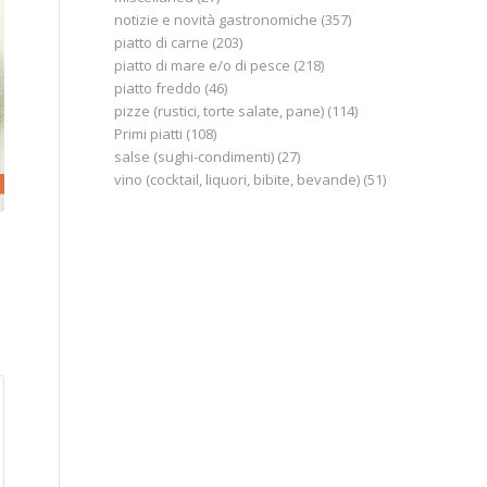
notizie e novità gastronomiche
(357)
piatto di carne
(203)
piatto di mare e/o di pesce
(218)
piatto freddo
(46)
pizze (rustici, torte salate, pane)
(114)
Primi piatti
(108)
salse (sughi-condimenti)
(27)
vino (cocktail, liquori, bibite, bevande)
(51)