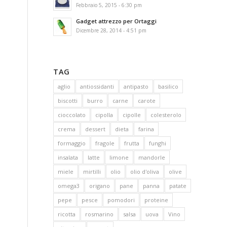
Febbraio 5, 2015 - 6:30 pm
Gadget attrezzo per Ortaggi
Dicembre 28, 2014 - 4:51 pm
TAG
aglio
antiossidanti
antipasto
basilico
biscotti
burro
carne
carote
cioccolato
cipolla
cipolle
colesterolo
crema
dessert
dieta
farina
formaggio
fragole
frutta
funghi
insalata
latte
limone
mandorle
miele
mirtilli
olio
olio d'oliva
olive
omega3
origano
pane
panna
patate
pepe
pesce
pomodori
proteine
ricotta
rosmarino
salsa
uova
Vino