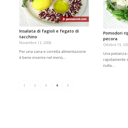
Insalata di fagioli e fegato di
Pomodori ri
tacchino
pecora
Novembre 13, 2008
Ottobre 19, 20
Per una sana e corretta alimentazione
Una pietanza 
è bene inserire nel menù…
rapidamente 
nulla…
1
2
3
4
5