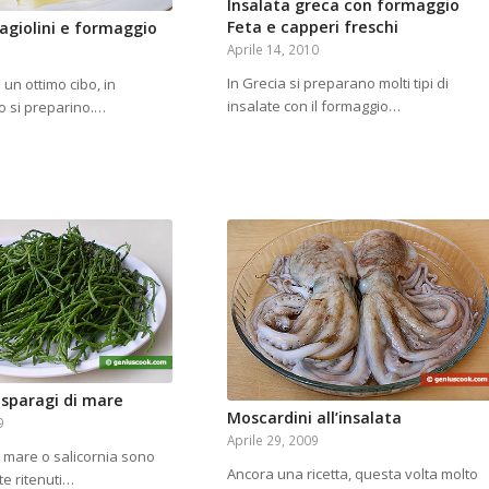
Insalata greca con formaggio
Feta e capperi freschi
fagiolini e formaggio
Aprile 14, 2010
In Grecia si preparano molti tipi di
o un ottimo cibo, in
insalate con il formaggio…
o si preparino.…
asparagi di mare
Moscardini all’insalata
9
Aprile 29, 2009
i mare o salicornia sono
Ancora una ricetta, questa volta molto
e ritenuti…