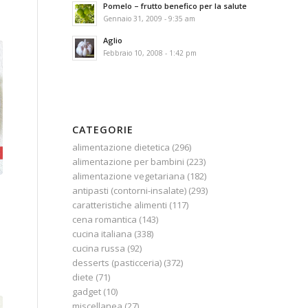
Pomelo – frutto benefico per la salute
Gennaio 31, 2009 - 9:35 am
Aglio
Febbraio 10, 2008 - 1:42 pm
CATEGORIE
alimentazione dietetica
(296)
alimentazione per bambini
(223)
alimentazione vegetariana
(182)
antipasti (contorni-insalate)
(293)
caratteristiche alimenti
(117)
cena romantica
(143)
cucina italiana
(338)
cucina russa
(92)
desserts (pasticceria)
(372)
diete
(71)
gadget
(10)
miscellanea
(27)