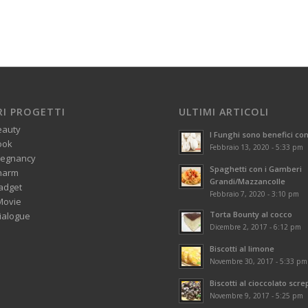
RI PROGETTI
ULTIMI ARTICOLI
eauty
I Funghi sono benefici con
ook
Febbraio 13, 2020 - 5:33 pm
regnancy
Spaghetti con i Gamberi
harm
Grandi/Mazzancolle
adget
Febbraio 7, 2020 - 3:10 pm
Movie
Torta Bounty al cocco
alogue
Dicembre 2, 2017 - 6:12 pm
Biscotti al limone
Novembre 30, 2017 - 5:33 pm
Biscotti al cioccolato scre
Novembre 9, 2017 - 5:25 pm