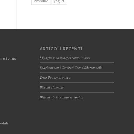
vitamine
yogurt
ARTICOLI RECENTI
I Funghi sono benefici contro i virus
tro i virus
Spaghetti con i Gamberi Grandi/Mazzancolle
Torta Bounty al cocco
Biscotti al limone
Biscotti al cioccolato screpolati
polati