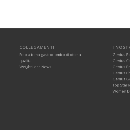
COLLEGAMENTI
I NOST
Foto a tema gastronomico di ottima
Genius B
qualita'
Genius C
Weight Loss News
Genius P
Genius P
Genius G
Top Star 
Women Di