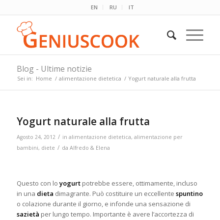
EN
RU
IT
Blog - Ultime notizie
Sei in:
Home
/
alimentazione dietetica
/
Yogurt naturale alla frutta
Yogurt naturale alla frutta
/
Agosto 24, 2012
in
alimentazione dietetica
,
alimentazione per
/
bambini
,
diete
da
Alfredo & Elena
Questo con lo
yogurt
potrebbe essere, ottimamente, incluso
in una
dieta
dimagrante. Può costituire un eccellente
spuntino
o colazione durante il giorno, e infonde una sensazione di
sazietà
per lungo tempo. Importante è avere l’accortezza di