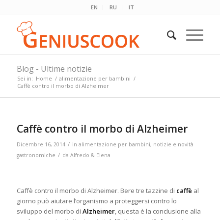
EN
RU
IT
Blog - Ultime notizie
Sei in:
Home
/
alimentazione per bambini
/
Caffè contro il morbo di Alzheimer
Caffè contro il morbo di Alzheimer
/
Dicembre 16, 2014
in
alimentazione per bambini
,
notizie e novità
/
gastronomiche
da
Alfredo & Elena
Caffè contro il morbo di Alzheimer. Bere tre tazzine di
caffè
al
giorno può aiutare l’organismo a proteggersi contro lo
sviluppo del morbo di
Alzheimer
, questa è la conclusione alla