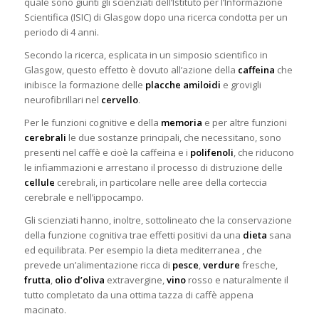
quale sono giunti gli scienziati dell’Istituto per l’Informazione
Scientifica (ISIC) di Glasgow dopo una ricerca condotta per un
periodo di 4 anni.
Secondo la ricerca, esplicata in un simposio scientifico in
Glasgow, questo effetto è dovuto all’azione della
caffeina
che
inibisce la formazione delle
placche amiloidi
e grovigli
neurofibrillari nel
cervello
.
Per le funzioni cognitive e della
memoria
e per altre funzioni
cerebrali
le due sostanze principali, che necessitano, sono
presenti nel caffè e cioè la caffeina e i
polifenoli
, che riducono
le infiammazioni e arrestano il processo di distruzione delle
cellule
cerebrali, in particolare nelle aree della corteccia
cerebrale e nell’ippocampo.
Gli scienziati hanno, inoltre, sottolineato che la conservazione
della funzione cognitiva trae effetti positivi da una
dieta
sana
ed equilibrata. Per esempio la dieta mediterranea , che
prevede un’alimentazione ricca di
pesce
,
verdure
fresche,
frutta
,
olio d’oliva
extravergine,
vino
rosso e naturalmente il
tutto completato da una ottima tazza di caffè appena
macinato.