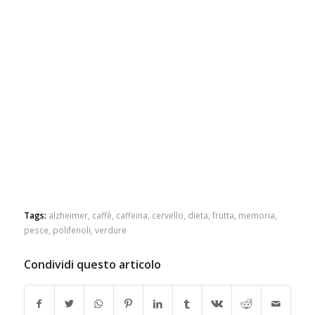
Tags:
alzheimer
,
caffè
,
caffeina
,
cervello
,
dieta
,
frutta
,
memoria
,
pesce
,
polifenoli
,
verdure
Condividi questo articolo