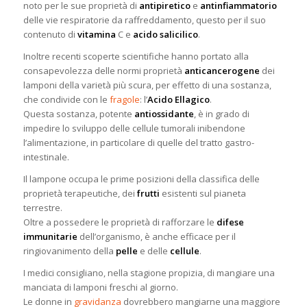
noto per le sue proprietà di
antipiretico
e
antinfiammatorio
delle vie respiratorie da raffreddamento, questo per il suo
contenuto di
vitamina
C e
acido salicilico
.
Inoltre recenti scoperte scientifiche hanno portato alla
consapevolezza delle normi proprietà
anticancerogene
dei
lamponi della varietà più scura, per effetto di una sostanza,
che condivide con le
fragole
: l’
Acido Ellagico
.
Questa sostanza, potente
antiossidante
, è in grado di
impedire lo sviluppo delle cellule tumorali inibendone
l’alimentazione, in particolare di quelle del tratto gastro-
intestinale.
Il lampone occupa le prime posizioni della classifica delle
proprietà terapeutiche, dei
frutti
esistenti sul pianeta
terrestre.
Oltre a possedere le proprietà di rafforzare le
difese
immunitarie
dell’organismo, è anche efficace per il
ringiovanimento della
pelle
e delle
cellule
.
I medici consigliano, nella stagione propizia, di mangiare una
manciata di lamponi freschi al giorno.
Le donne in
gravidanza
dovrebbero mangiarne una maggiore