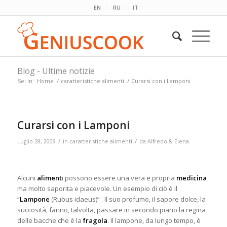
EN
RU
IT
Blog - Ultime notizie
Sei in:
Home
/
caratteristiche alimenti
/
Curarsi con i Lamponi
Curarsi con i Lamponi
/
/
Luglio 28, 2009
in
caratteristiche alimenti
da
Alfredo & Elena
Alcuni
aliment
i possono essere una vera e propria
medicina
ma molto saporita e piacevole. Un esempio di ciò è il
“
Lampone
(Rubus idaeus)” . Il suo profumo, il sapore dolce, la
succosità, fanno, talvolta, passare in secondo piano la regina
delle bacche che è la
fragola
. Il lampone, da lungo tempo, è