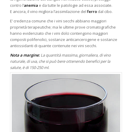
contro l’
anemia
e da tutte le patologie ad essa associate.
E ancora, il vino migliora l’assimilazione del
ferro
dal cibo.
E’ credenza comune che i vini secchi abbiano maggiori
proprietà terapeutiche; ma le ultime prove cromatografiche
hanno evidenziato che i vini dolci contengono maggiori
composti polifenolici, sostanze anticancerogene e sostanze
antiossidanti di quante contenute nei vini secchi.
Nota a margine:
La quantità massima, giornaliera, di vino
naturale, di uva, che si può bere ottenendo benefici per la
salute, è di 150-250 ml.