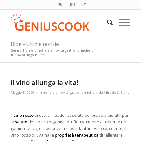
EN
RU
IT
Blog - Ultime notizie
Sei in:
Home
/
notizie e novità gastronomiche
/
Il vino allunga la vita!
Il vino allunga la vita!
/
/
Maggio 5, 2009
in
notizie e novità gastronomiche
da
Alfredo & Elena
Il
vino rosso
di uva è il leader assoluto dei prodotti più utili per
la
salute
del nostro organismo. Effettivamente attraverso una
gamma, unica, di sostanze antiossidanti in esso contenute, il
vino rosso di uva ha la
proprietà terapeutica
di rallentare il