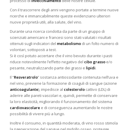
processo
di
invecchiamento
delle nostre cellule.
Con il trascorrere degli anni vengono portate a termine nuove
ricerche e immancabilmente queste evidenziano ulteriori
nuove proprietà utili, alla salute, del vino.
Durante una ricerca condotta da parte di un gruppo di
scienziati americani e francesi sono stati valutati i risultati
ottenuti sugli indicatori del
metabolismo
di un folto numero di
volontari, sottoposti a test.
Si è così potuto accertare che il vino bevuto durante i pasti
riduce notevolmente l’effetto negativo del
cibo grasso
e/o
pesante, neutralizzando parte dei grassi e
lipidi
.
Il “
Resveratrolo
” sostanza antiossidante contenuta nell’uva e
nel vino, previene la formazione di coaguli di sangue (azione
anticoagulante
), impedisce al
colesterolo
cattivo (LDL) di
aderire alle pareti vascolari e, quindi, permette di conservare
la loro elasticità, migliorando il funzionamento del sistema
cardiovascolare
e di conseguenza aumentando le nostre
possibilità di vivere più a lungo.
Inoltre il consumo, in quantità moderata, di vino rosso stimola
la rigenerazione del sangue nel midollo osseo, protegge