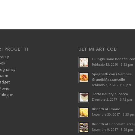
RI PROGETTI
ULTIMI ARTICOLI
eauty
I Funghi sono benefici con
ook
Febbraio 13, 2020 - 5:33 pm
regnancy
Spaghetti con i Gamberi
harm
Grandi/Mazzancolle
adget
Febbraio 7, 2020 - 3:10 pm
Movie
Torta Bounty al cocco
alogue
Dicembre 2, 2017 - 6:12 pm
Biscotti al limone
Novembre 30, 2017 - 5:33 pm
Biscotti al cioccolato scre
Novembre 9, 2017 - 5:25 pm