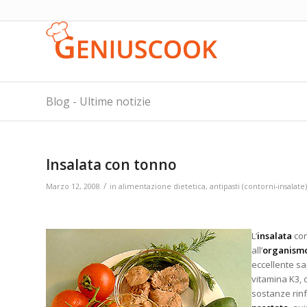
Blog - Ultime notizie
Insalata con tonno
/
Marzo 12, 2008
in
alimentazione dietetica
,
antipasti (contorni-insalate)
L’
insalata
con
all’
organism
eccellente sa
vitamina K3, o
sostanze rinf