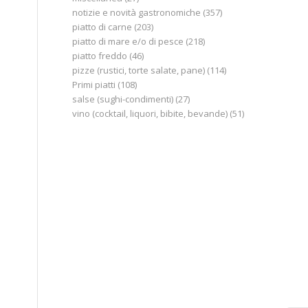
notizie e novità gastronomiche
(357)
piatto di carne
(203)
piatto di mare e/o di pesce
(218)
piatto freddo
(46)
pizze (rustici, torte salate, pane)
(114)
Primi piatti
(108)
salse (sughi-condimenti)
(27)
vino (cocktail, liquori, bibite, bevande)
(51)