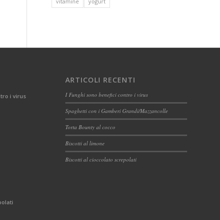
vitamine
yogurt
ARTICOLI RECENTI
I Funghi sono benefici contro i virus
tro i virus
Spaghetti con i Gamberi Grandi/Mazzancolle
Torta Bounty al cocco
Biscotti al limone
Biscotti al cioccolato screpolati
polati