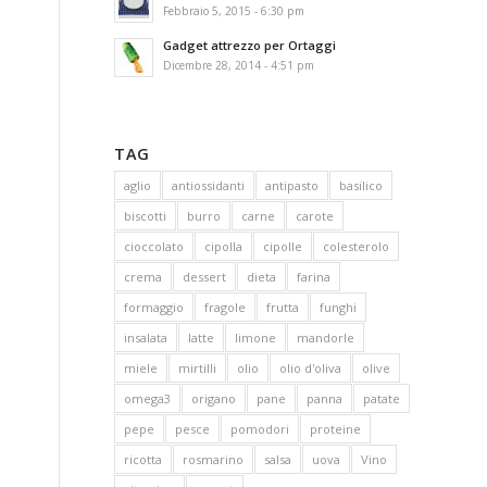
Febbraio 5, 2015 - 6:30 pm
Gadget attrezzo per Ortaggi
Dicembre 28, 2014 - 4:51 pm
TAG
aglio
antiossidanti
antipasto
basilico
biscotti
burro
carne
carote
cioccolato
cipolla
cipolle
colesterolo
crema
dessert
dieta
farina
formaggio
fragole
frutta
funghi
insalata
latte
limone
mandorle
miele
mirtilli
olio
olio d'oliva
olive
omega3
origano
pane
panna
patate
pepe
pesce
pomodori
proteine
ricotta
rosmarino
salsa
uova
Vino