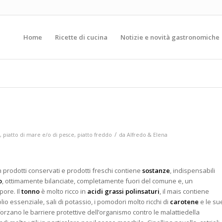
Home
Ricette di cucina
Notizie e novità gastronomiche
/
,
piatto di mare e/o di pesce
,
piatto freddo
da
Alfredo & Elena
 prodotti conservati e prodotti freschi contiene
sostanze
, indispensabili
o
, ottimamente bilanciate, completamente fuori del comune e, un
pore. Il
tonno
è molto ricco in
acidi grassi polinsaturi
, il mais contiene
lio essenziale, sali di potassio, i pomodori molto ricchi di
carotene
e le su
orzano le barriere protettive dell’organismo contro le malattie
della