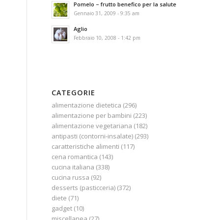
Pomelo – frutto benefico per la salute
Gennaio 31, 2009 - 9:35 am
Aglio
Febbraio 10, 2008 - 1:42 pm
CATEGORIE
alimentazione dietetica
(296)
alimentazione per bambini
(223)
alimentazione vegetariana
(182)
antipasti (contorni-insalate)
(293)
caratteristiche alimenti
(117)
cena romantica
(143)
cucina italiana
(338)
cucina russa
(92)
desserts (pasticceria)
(372)
diete
(71)
gadget
(10)
miscellanea
(27)