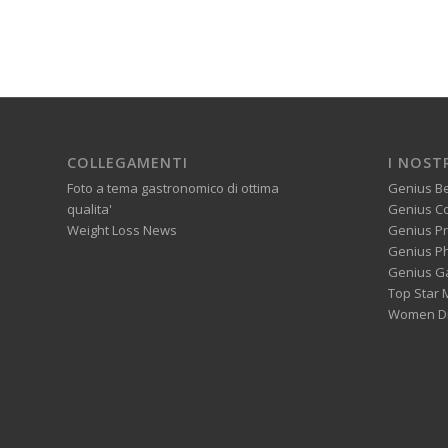
COLLEGAMENTI
I NOST
Foto a tema gastronomico di ottima
Genius B
qualita'
Genius C
Weight Loss News
Genius P
Genius P
Genius G
Top Star 
Women Di