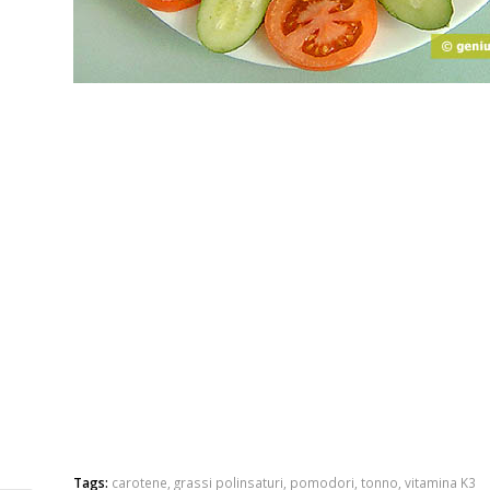
Tags:
carotene
,
grassi polinsaturi
,
pomodori
,
tonno
,
vitamina K3