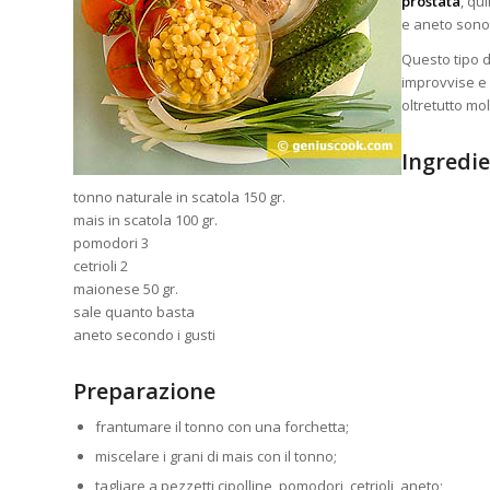
prostata
, qu
e aneto sono 
Questo tipo d
improvvise e 
oltretutto mo
Ingredie
tonno naturale in scatola 150 gr.
mais in scatola 100 gr.
pomodori 3
cetrioli 2
maionese 50 gr.
sale quanto basta
aneto secondo i gusti
Preparazione
frantumare il tonno con una forchetta;
miscelare i grani di mais con il tonno;
tagliare a pezzetti cipolline, pomodori, cetrioli, aneto;