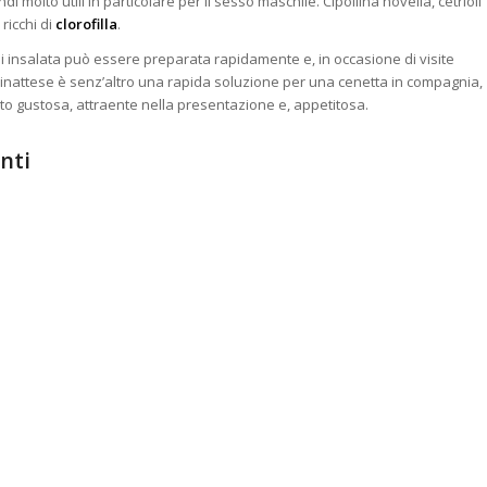
indi molto utili in particolare per il sesso maschile. Cipollina novella, cetrioli
ricchi di
clorofilla
.
i insalata può essere preparata rapidamente e, in occasione di visite
inattese è senz’altro una rapida soluzione per una cenetta in compagnia,
lto gustosa, attraente nella presentazione e, appetitosa.
nti