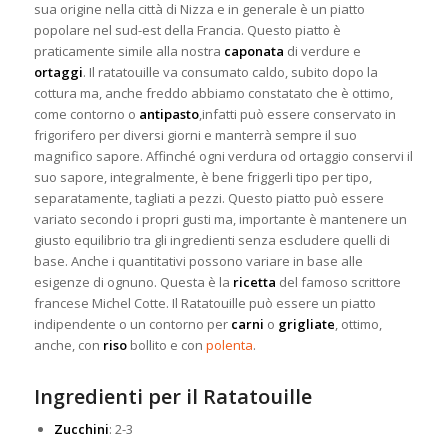
sua origine nella città di Nizza e in generale è un piatto
popolare nel sud-est della Francia. Questo piatto è
praticamente simile alla nostra
caponata
di verdure e
ortaggi
. Il ratatouille va consumato caldo, subito
dopo la
cottura ma, anche freddo abbiamo constatato che è ottimo,
come contorno o
antipasto
,infatti può essere conservato in
frigorifero per diversi giorni e manterrà sempre il suo
magnifico sapore. Affinché ogni verdura od ortaggio conservi il
suo sapore, integralmente, è bene friggerli tipo per tipo,
separatamente, tagliati a pezzi. Questo piatto può essere
variato secondo i propri gusti ma, importante è mantenere un
giusto equilibrio tra gli ingredienti senza escludere quelli di
base. Anche i quantitativi possono variare in base alle
esigenze di ognuno. Questa è la
ricetta
del famoso scrittore
francese Michel Cotte. Il Ratatouille può essere un piatto
indipendente o un contorno per
carni
o
grigliate
, ottimo,
anche, con
riso
bollito e con
polenta
.
Ingredienti per il Ratatouille
Zucchini
: 2-3