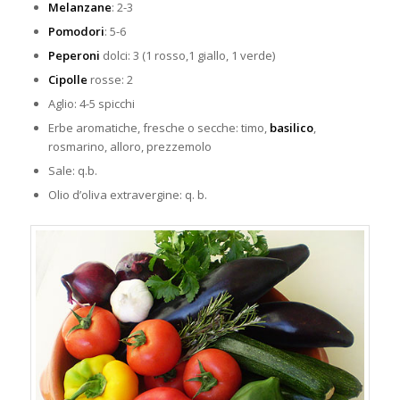
Melanzane
: 2-3
Pomodori
: 5-6
Peperoni
dolci: 3 (1 rosso,1 giallo, 1 verde)
Cipolle
rosse: 2
Aglio: 4-5 spicchi
Erbe aromatiche, fresche o secche: timo,
basilico
,
rosmarino, alloro, prezzemolo
Sale: q.b.
Olio d’oliva extravergine: q. b.