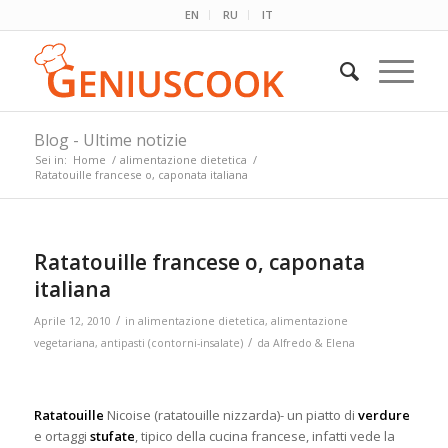
EN
RU
IT
Blog - Ultime notizie
Sei in:
Home
/
alimentazione dietetica
/
Ratatouille francese o, caponata italiana
Ratatouille francese o, caponata
italiana
/
Aprile 12, 2010
in
alimentazione dietetica
,
alimentazione
/
vegetariana
,
antipasti (contorni-insalate)
da
Alfredo & Elena
Ratatouille
Nicoise (ratatouille nizzarda)- un piatto di
verdure
e ortaggi
stufate
, tipico della cucina francese, infatti vede la