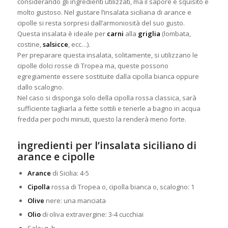
considerando gli ingredienti utilizzati, ma il sapore è squisito e
molto gustoso. Nel gustare l’insalata
siciliana di arance e
cipolle si resta sorpresi dall’armoniosità del suo gusto.
Questa insalata è ideale per
carni
alla
griglia
(lombata,
costine,
salsicce
, ecc…).
Per preparare questa insalata, solitamente, si utilizzano le
cipolle dolci rosse di Tropea ma, queste possono
egregiamente essere sostituite dalla cipolla bianca oppure
dallo scalogno.
Nel caso si disponga solo della cipolla rossa classica, sarà
sufficiente tagliarla a fette sottili e tenerle a bagno in acqua
fredda per pochi minuti, questo la renderà meno forte.
ingredienti per l’insalata siciliano di
arance e cipolle
Arance
di Sicilia: 4-5
Cipolla
rossa di Tropea o, cipolla bianca o, scalogno: 1
Olive
nere: una manciata
Olio
di oliva extravergine: 3-4 cucchiai