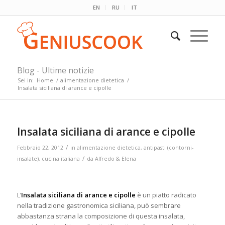
EN
RU
IT
Blog - Ultime notizie
Sei in:
Home
/
alimentazione dietetica
/
Insalata siciliana di arance e cipolle
Insalata siciliana di arance e cipolle
/
Febbraio 22, 2012
in
alimentazione dietetica
,
antipasti (contorni-
/
insalate)
,
cucina italiana
da
Alfredo & Elena
L’
Insalata siciliana di arance e cipolle
è un piatto radicato
nella tradizione gastronomica siciliana, può sembrare
abbastanza strana la composizione di questa insalata,