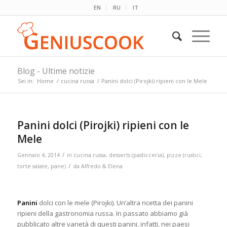
EN
RU
IT
Blog - Ultime notizie
Sei in:
Home
/
cucina russa
/
Panini dolci (Pirojki) ripieni con le Mele
Panini dolci (Pirojki) ripieni con le
Mele
/
Gennaio 4, 2014
in
cucina russa
,
desserts (pasticceria)
,
pizze (rustici,
/
torte salate, pane)
da
Alfredo & Elena
Panini
dolci con le mele (Pirojki). Un’altra ricetta dei panini
ripieni della gastronomia russa. In passato abbiamo già
pubblicato altre varietà di questi panini, infatti, nei paesi