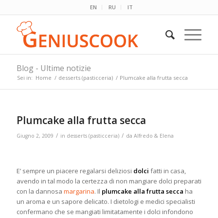
EN
RU
IT
Blog - Ultime notizie
Sei in:
Home
/
desserts (pasticceria)
/
Plumcake alla frutta secca
Plumcake alla frutta secca
/
/
Giugno 2, 2009
in
desserts (pasticceria)
da
Alfredo & Elena
E’ sempre un piacere regalarsi deliziosi
dolci
fatti in casa,
avendo in tal modo la certezza di non mangiare dolci preparati
con la dannosa
margarina
. Il
plumcake alla frutta secca
ha
un aroma e un sapore delicato. I dietologi e medici specialisti
confermano che se mangiati limitatamente i dolci infondono