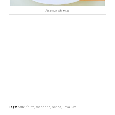
Plumcake alla frutta
Tags:
caffè
,
frutta
,
mandorle
,
panna
,
uova
,
uva