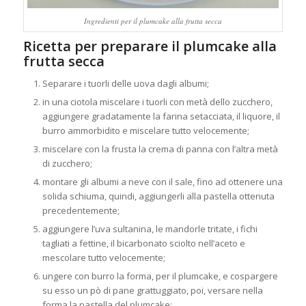
Ingredienti per il plumcake alla frutta secca
Ricetta per preparare il plumcake alla
frutta secca
Separare i tuorli delle uova dagli albumi;
in una ciotola miscelare i tuorli con metà dello zucchero,
aggiungere gradatamente la farina setacciata, il liquore, il
burro ammorbidito e miscelare tutto velocemente;
miscelare con la frusta la crema di panna con l’altra metà
di zucchero;
montare gli albumi a neve con il sale, fino ad ottenere una
solida schiuma, quindi, aggiungerli alla pastella ottenuta
precedentemente;
aggiungere l’uva sultanina, le mandorle tritate, i fichi
tagliati a fettine, il bicarbonato sciolto nell’aceto e
mescolare tutto velocemente;
ungere con burro la forma, per il plumcake, e cospargere
su esso un pò di pane grattuggiato, poi, versare nella
forma la pastella del plumcake;