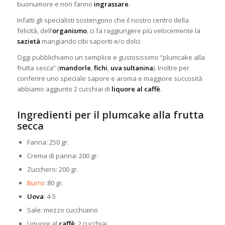
buonumore e non fanno
ingrassare
.
Infatti gli specialisti sostengono che il nostro centro della
felicità, dell’
organismo
, ci fa raggiungere più velocemente la
sazietà
mangiando cibi saporiti e/o dolci.
Oggi pubblichiamo un semplice e gustosissimo “plumcake alla
frutta secca” (
mandorle
,
fichi
,
uva sultanina
). Inoltre per
conferire uno speciale sapore e aroma e maggiore succosità
abbiamo aggiunto 2 cucchiai di
liquore al caffè
.
Ingredienti per il plumcake alla frutta
secca
Farina: 250 gr.
Crema di panna: 200 gr.
Zucchero: 200 gr.
Burro
: 80 gr.
Uova
: 4-5
Sale: mezzo cucchiaino
Liquore al
caffè
: 2 cucchiai