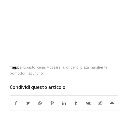
Tags:
antipasto
,
cena
,
Mozzarella
,
origano
,
pizza margherita
,
pomodori
,
spuntino
Condividi questo articolo