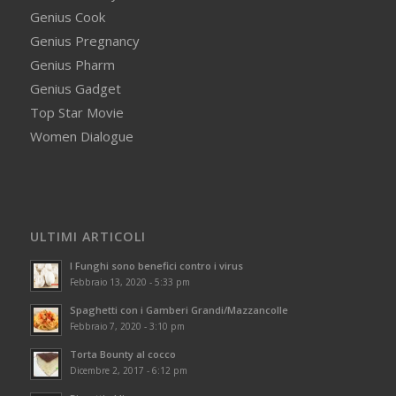
Genius Cook
Genius Pregnancy
Genius Pharm
Genius Gadget
Top Star Movie
Women Dialogue
ULTIMI ARTICOLI
I Funghi sono benefici contro i virus
Febbraio 13, 2020 - 5:33 pm
Spaghetti con i Gamberi Grandi/Mazzancolle
Febbraio 7, 2020 - 3:10 pm
Torta Bounty al cocco
Dicembre 2, 2017 - 6:12 pm