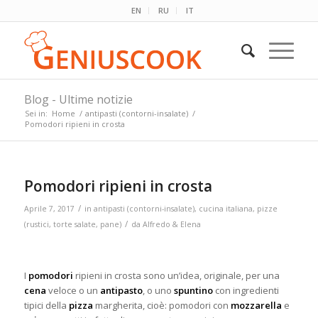
EN
RU
IT
Blog - Ultime notizie
Sei in:
Home
/
antipasti (contorni-insalate)
/
Pomodori ripieni in crosta
Pomodori ripieni in crosta
/
Aprile 7, 2017
in
antipasti (contorni-insalate)
,
cucina italiana
,
pizze
/
(rustici, torte salate, pane)
da
Alfredo & Elena
I
pomodori
ripieni in crosta sono un’idea, originale, per una
cena
veloce o un
antipasto
, o uno
spuntino
con ingredienti
tipici della
pizza
margherita, cioè: pomodori con
mozzarella
e