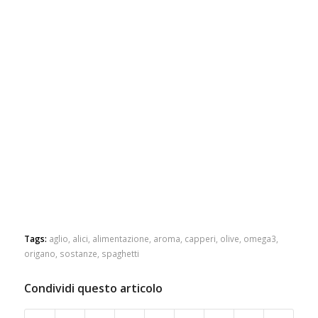
Tags:
aglio
,
alici
,
alimentazione
,
aroma
,
capperi
,
olive
,
omega3
,
origano
,
sostanze
,
spaghetti
Condividi questo articolo