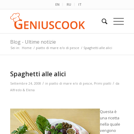
EN
RU
IT
Blog - Ultime notizie
Sei in:
Home
/
piatto di mare e/o di pesce
/
Spaghetti alle alici
Spaghetti alle alici
/
/
Settembre 24, 2008
in
piatto di mare e/o di pesce
,
Primi piatti
da
Alfredo & Elena
Questa è
una ricetta
nella quale
vengono