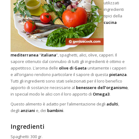
utilizzati
ingredienti
tipici della
cucina
mediterranea
“
italiana
“, spaghetti, alici, olive, capperi. Il
sapore ottenuto dal connubio di tutti gli ingredienti è ottimo e
appetitoso. L’aroma delle
olive di Gaeta
unitamente i capperi
e all’origano rendono particolare il sapore di questa
pietanza
.
Tutti gli
ingredienti sono stati selezionati per il loro benefico
apporto di sostanze necessarie al
benessere dell’organismo
,
in special modo le alici con il loro apporto di
Omega3
.
Questo alimento è adatto per l’alimentazione degli
adulti
,
degli
anziani
e, dei
bambini
.
Ingredienti
Spaghetti: 300 gr.