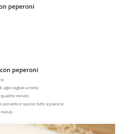
con peperoni
 con peperoni
za;
i aglio tagliati a metà;
r qualche minuto;
 piccante e spezie, tutto a piacere;
 minuti.