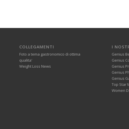
COLLEGAMENTI
I NOST
Foto a tema gastronomico di ottima
Genius B
qualita'
Genius C
Weight Loss News
Genius P
Genius P
Genius G
Top Star 
Women Di