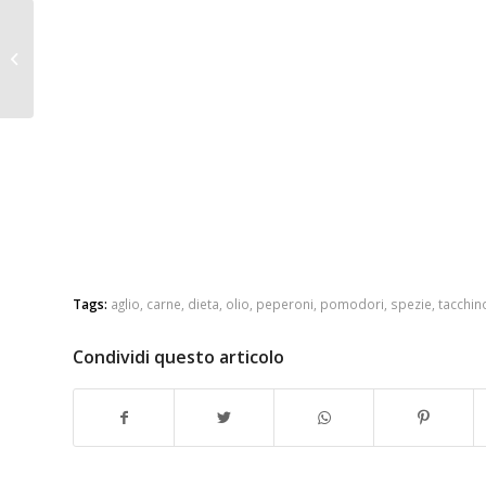
Miti e realtà della
pasta
Tags:
aglio
,
carne
,
dieta
,
olio
,
peperoni
,
pomodori
,
spezie
,
tacchin
Condividi questo articolo