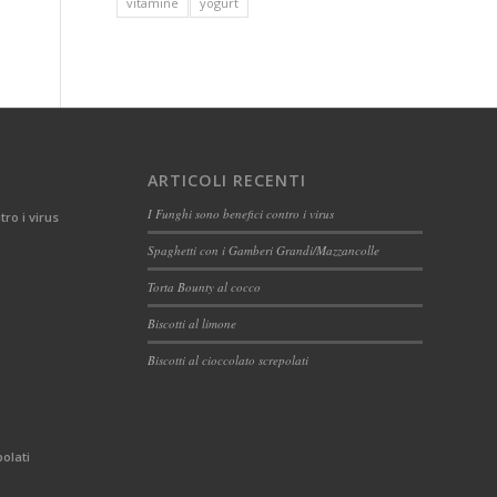
vitamine
yogurt
ARTICOLI RECENTI
I Funghi sono benefici contro i virus
tro i virus
Spaghetti con i Gamberi Grandi/Mazzancolle
Torta Bounty al cocco
Biscotti al limone
Biscotti al cioccolato screpolati
polati