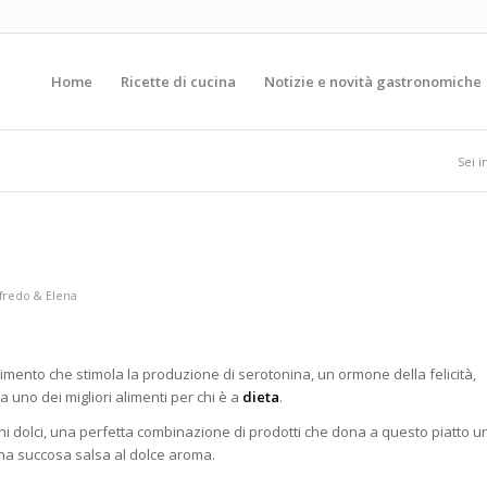
Home
Ricette di cucina
Notizie e novità gastronomiche
Sei i
fredo & Elena
alimento che stimola la produzione di serotonina, un ormone della felicità,
 uno dei migliori alimenti per chi è a
dieta
.
 dolci, una perfetta combinazione di prodotti che dona a questo piatto u
na succosa salsa al dolce aroma.