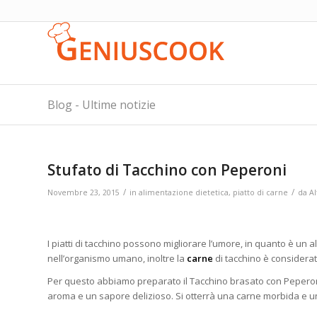
Blog - Ultime notizie
Stufato di Tacchino con Peperoni
/
/
Novembre 23, 2015
in
alimentazione dietetica
,
piatto di carne
da
Al
I piatti di tacchino possono migliorare l’umore, in quanto è un 
nell’organismo umano, inoltre la
carne
di tacchino è considerata
Per questo abbiamo preparato il Tacchino brasato con Peperoni
aroma e un sapore delizioso. Si otterrà una carne morbida e u