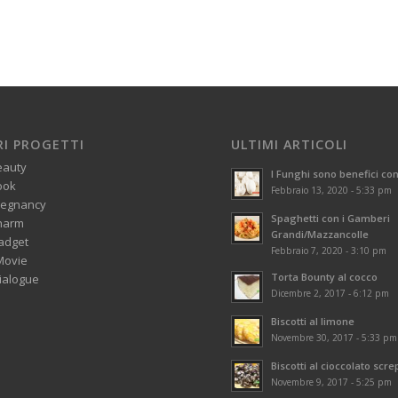
RI PROGETTI
ULTIMI ARTICOLI
eauty
I Funghi sono benefici con
ook
Febbraio 13, 2020 - 5:33 pm
regnancy
Spaghetti con i Gamberi
harm
Grandi/Mazzancolle
adget
Febbraio 7, 2020 - 3:10 pm
Movie
Torta Bounty al cocco
alogue
Dicembre 2, 2017 - 6:12 pm
Biscotti al limone
Novembre 30, 2017 - 5:33 pm
Biscotti al cioccolato scre
Novembre 9, 2017 - 5:25 pm