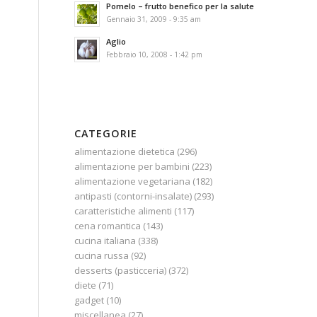
Pomelo – frutto benefico per la salute
Gennaio 31, 2009 - 9:35 am
Aglio
Febbraio 10, 2008 - 1:42 pm
CATEGORIE
alimentazione dietetica
(296)
alimentazione per bambini
(223)
alimentazione vegetariana
(182)
antipasti (contorni-insalate)
(293)
caratteristiche alimenti
(117)
cena romantica
(143)
cucina italiana
(338)
cucina russa
(92)
desserts (pasticceria)
(372)
diete
(71)
gadget
(10)
miscellanea
(27)