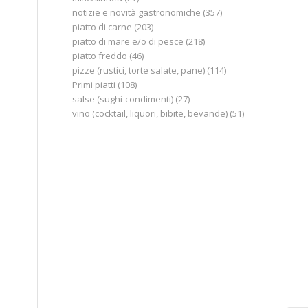
notizie e novità gastronomiche
(357)
piatto di carne
(203)
piatto di mare e/o di pesce
(218)
piatto freddo
(46)
pizze (rustici, torte salate, pane)
(114)
Primi piatti
(108)
salse (sughi-condimenti)
(27)
vino (cocktail, liquori, bibite, bevande)
(51)