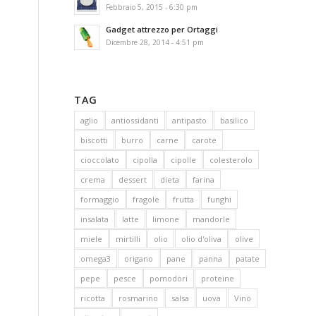
Febbraio 5, 2015 - 6:30 pm
Gadget attrezzo per Ortaggi
Dicembre 28, 2014 - 4:51 pm
TAG
aglio
antiossidanti
antipasto
basilico
biscotti
burro
carne
carote
cioccolato
cipolla
cipolle
colesterolo
crema
dessert
dieta
farina
formaggio
fragole
frutta
funghi
insalata
latte
limone
mandorle
miele
mirtilli
olio
olio d'oliva
olive
omega3
origano
pane
panna
patate
pepe
pesce
pomodori
proteine
ricotta
rosmarino
salsa
uova
Vino