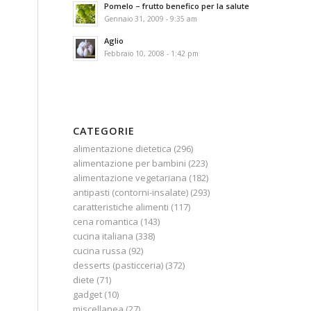
Pomelo – frutto benefico per la salute
Gennaio 31, 2009 - 9:35 am
Aglio
Febbraio 10, 2008 - 1:42 pm
CATEGORIE
alimentazione dietetica
(296)
alimentazione per bambini
(223)
alimentazione vegetariana
(182)
antipasti (contorni-insalate)
(293)
caratteristiche alimenti
(117)
cena romantica
(143)
cucina italiana
(338)
cucina russa
(92)
desserts (pasticceria)
(372)
diete
(71)
gadget
(10)
miscellanea
(27)