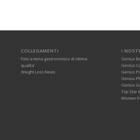
COLLEGAMENTI
I NOST
Foto a tema gastronomico di ottima
Genius B
qualita'
Genius C
Weight Loss News
Genius P
Genius P
Genius G
Top Star 
Women Di