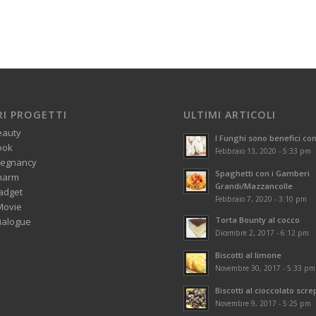
RI PROGETTI
ULTIMI ARTICOLI
eauty
I Funghi sono benefici con
ook
Febbraio 13, 2020 - 5:33 pm
regnancy
Spaghetti con i Gamberi
harm
Grandi/Mazzancolle
adget
Febbraio 7, 2020 - 3:10 pm
Movie
Torta Bounty al cocco
alogue
Dicembre 2, 2017 - 6:12 pm
Biscotti al limone
Novembre 30, 2017 - 5:33 pm
Biscotti al cioccolato scre
Novembre 9, 2017 - 5:25 pm