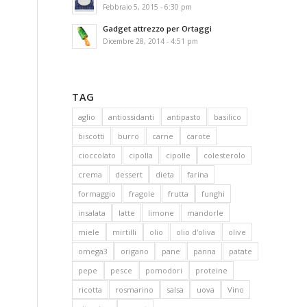
Febbraio 5, 2015 - 6:30 pm
Gadget attrezzo per Ortaggi
Dicembre 28, 2014 - 4:51 pm
TAG
aglio
antiossidanti
antipasto
basilico
biscotti
burro
carne
carote
cioccolato
cipolla
cipolle
colesterolo
crema
dessert
dieta
farina
formaggio
fragole
frutta
funghi
insalata
latte
limone
mandorle
miele
mirtilli
olio
olio d'oliva
olive
omega3
origano
pane
panna
patate
pepe
pesce
pomodori
proteine
ricotta
rosmarino
salsa
uova
Vino