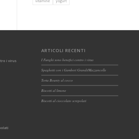
vitamine
yogurt
ARTICOLI RECENTI
I Funghi sono benefici contro i virus
tro i virus
Spaghetti con i Gamberi Grandi/Mazzancolle
Torta Bounty al cocco
Biscotti al limone
Biscotti al cioccolato screpolati
polati