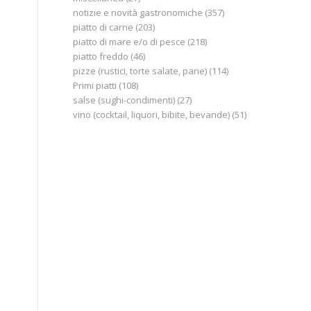
notizie e novità gastronomiche
(357)
piatto di carne
(203)
piatto di mare e/o di pesce
(218)
piatto freddo
(46)
pizze (rustici, torte salate, pane)
(114)
Primi piatti
(108)
salse (sughi-condimenti)
(27)
vino (cocktail, liquori, bibite, bevande)
(51)