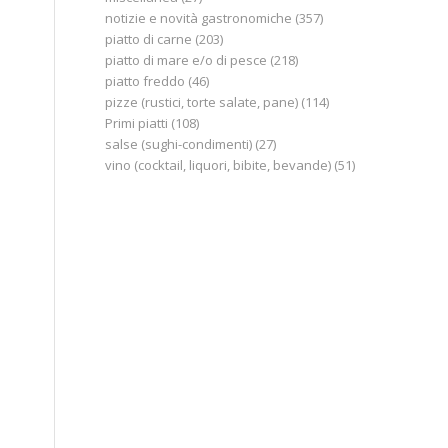
notizie e novità gastronomiche
(357)
piatto di carne
(203)
piatto di mare e/o di pesce
(218)
piatto freddo
(46)
pizze (rustici, torte salate, pane)
(114)
Primi piatti
(108)
salse (sughi-condimenti)
(27)
vino (cocktail, liquori, bibite, bevande)
(51)