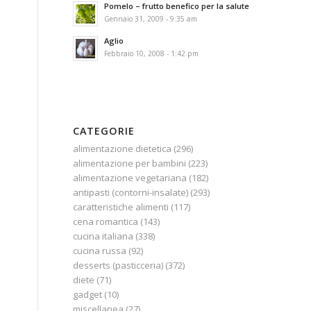
Pomelo – frutto benefico per la salute
Gennaio 31, 2009 - 9:35 am
Aglio
Febbraio 10, 2008 - 1:42 pm
CATEGORIE
alimentazione dietetica
(296)
alimentazione per bambini
(223)
alimentazione vegetariana
(182)
antipasti (contorni-insalate)
(293)
caratteristiche alimenti
(117)
cena romantica
(143)
cucina italiana
(338)
cucina russa
(92)
desserts (pasticceria)
(372)
diete
(71)
gadget
(10)
miscellanea
(27)