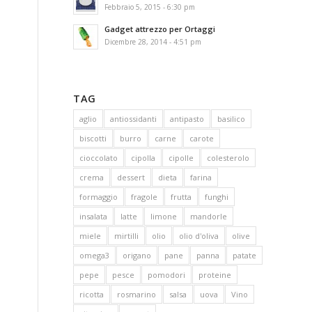
Febbraio 5, 2015 - 6:30 pm
Gadget attrezzo per Ortaggi
Dicembre 28, 2014 - 4:51 pm
TAG
aglio
antiossidanti
antipasto
basilico
biscotti
burro
carne
carote
cioccolato
cipolla
cipolle
colesterolo
crema
dessert
dieta
farina
formaggio
fragole
frutta
funghi
insalata
latte
limone
mandorle
miele
mirtilli
olio
olio d'oliva
olive
omega3
origano
pane
panna
patate
pepe
pesce
pomodori
proteine
ricotta
rosmarino
salsa
uova
Vino