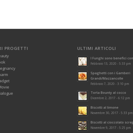
RI PROGETTI
ULTIMI ARTICOLI
eauty
I Funghi sono benefici con
ook
Febbraio 13, 2020 - 5:33 pm
regnancy
Spaghetti con i Gamberi
harm
Grandi/Mazzancolle
adget
Febbraio 7, 2020 - 3:10 pm
Movie
Torta Bounty al cocco
alogue
Dicembre 2, 2017 - 6:12 pm
Biscotti al limone
Novembre 30, 2017 - 5:33 pm
Biscotti al cioccolato scre
Novembre 9, 2017 - 5:25 pm