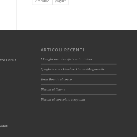
vitamine
yogurt
ARTICOLI RECENTI
I Funghi sono benefici contro i virus
tro i virus
Spaghetti con i Gamberi Grandi/Mazzancolle
Torta Bounty al cocco
Biscotti al limone
Biscotti al cioccolato screpolati
polati