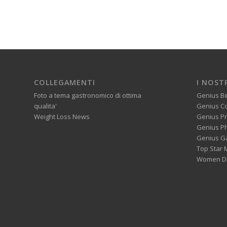
COLLEGAMENTI
I NOST
Foto a tema gastronomico di ottima
Genius B
qualita'
Genius C
Weight Loss News
Genius P
Genius P
Genius G
Top Star 
Women Di