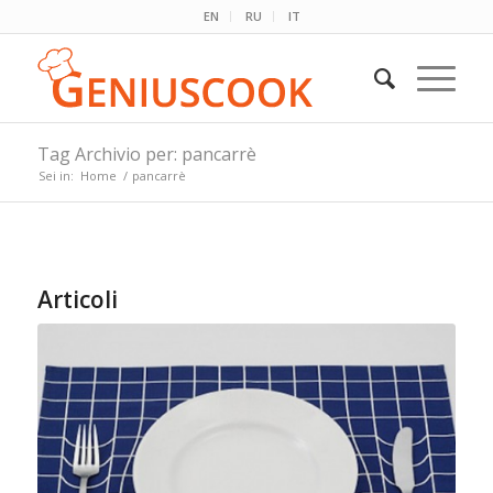
EN
RU
IT
Tag Archivio per: pancarrè
Sei in:
Home
/
pancarrè
Articoli