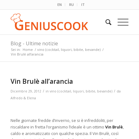
EN
RU
IT
Blog - Ultime notizie
Sei in:
Home
/
vino (cocktail, liquori, bibite, bevande)
/
Vin Brulè all’arancia
Vin Brulè all’arancia
/
/
Dicembre 29, 2012
in
vino (cocktail, liquori, bibite, bevande)
da
Alfredo & Elena
Nelle giornate fredde d’inverno, se si è infreddoliti, per
riscaldare in fretta l’organismo l’ideale è un ottimo
Vin Brulè
,
caldo e aromatizzato con qualche spezia. Il Vin Brulè, così