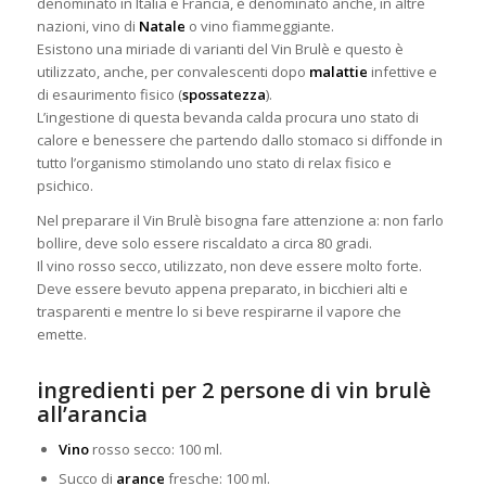
denominato in Italia e Francia, è denominato anche, in altre
nazioni, vino di
Natale
o vino
fiammeggiante.
Esistono una miriade di varianti del Vin Brulè e questo è
utilizzato, anche, per convalescenti dopo
malattie
infettive e
di esaurimento fisico (
spossatezza
).
L’ingestione di questa bevanda calda procura uno stato di
calore e benessere che partendo dallo stomaco si diffonde in
tutto l’organismo stimolando uno stato di relax fisico e
psichico.
Nel preparare il Vin Brulè bisogna fare attenzione a: non farlo
bollire, deve solo essere riscaldato a circa 80 gradi.
Il vino rosso secco, utilizzato, non deve essere molto forte.
Deve essere bevuto appena preparato, in bicchieri alti e
trasparenti e mentre lo si beve respirarne il vapore che
emette.
ingredienti per 2 persone di vin brulè
all’arancia
Vino
rosso secco: 100 ml.
Succo di
arance
fresche: 100 ml.