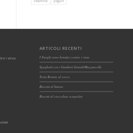
vitamine
yogurt
ARTICOLI RECENTI
I Funghi sono benefici contro i virus
tro i virus
Spaghetti con i Gamberi Grandi/Mazzancolle
Torta Bounty al cocco
Biscotti al limone
Biscotti al cioccolato screpolati
polati