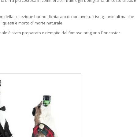
è
la birra più costosa in commercio, infatti ogni bottiglia ha un costo di 500 £
ori della collezione hanno dichiarato di non aver ucciso gli animali ma che
 questi è morto di morte naturale.
ale è stato preparato e riempito dal famoso artigiano Doncaster.