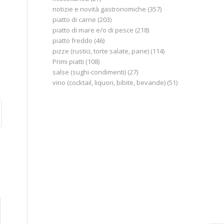
notizie e novità gastronomiche
(357)
piatto di carne
(203)
piatto di mare e/o di pesce
(218)
piatto freddo
(46)
pizze (rustici, torte salate, pane)
(114)
Primi piatti
(108)
salse (sughi-condimenti)
(27)
vino (cocktail, liquori, bibite, bevande)
(51)