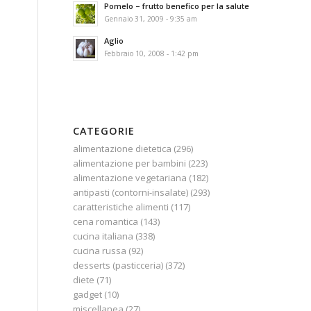
Pomelo – frutto benefico per la salute
Gennaio 31, 2009 - 9:35 am
Aglio
Febbraio 10, 2008 - 1:42 pm
CATEGORIE
alimentazione dietetica
(296)
alimentazione per bambini
(223)
alimentazione vegetariana
(182)
antipasti (contorni-insalate)
(293)
caratteristiche alimenti
(117)
cena romantica
(143)
cucina italiana
(338)
cucina russa
(92)
desserts (pasticceria)
(372)
diete
(71)
gadget
(10)
miscellanea
(27)