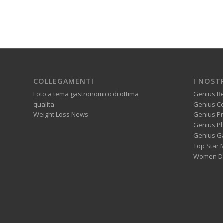
COLLEGAMENTI
I NOST
Foto a tema gastronomico di ottima
Genius B
qualita'
Genius C
Weight Loss News
Genius P
Genius P
Genius G
Top Star 
Women Di