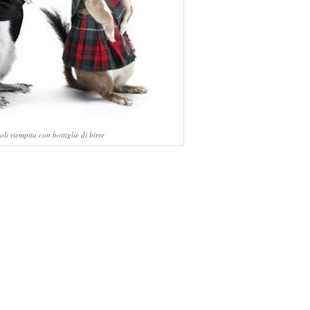
oli riempita con bottiglie di birre