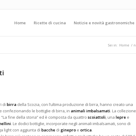
Home
Ricette di cucina
Notizie e novità gastronomiche
Sei in:
Home
/
n
ti
i di
birra
della Scozia, con l’ultima produzione di birra, hanno creato una
e confezionando le bottiglie di birra, in
animali imbalsamati
. La collezione
 “La fine della storia” ed è composta da quattro
scoiattoli
, una
lepre
e
ellini
. Le dodici bottiglie, incorporate negli animali imbalsamati, sono di
ga light con aggiunta di
bacche
di
ginepro
e
ortica
.