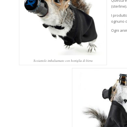
Questa 
(sterline).
I produtt
ognuno di
Ogni anim
Scoiattolo imbalsamato con bottiglia di birra