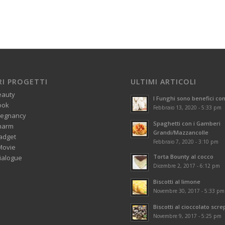
RI PROGETTI
ULTIMI ARTICOLI
eauty
I Funghi sono benefici con
ook
Febbraio 13, 2020 - 5:33 pm
regnancy
Spaghetti con i Gamberi
harm
Grandi/Mazzancolle
adget
Febbraio 7, 2020 - 3:10 pm
Movie
Torta Bounty al cocco
alogue
Dicembre 2, 2017 - 6:12 pm
Biscotti al limone
Novembre 30, 2017 - 5:33 pm
Biscotti al cioccolato scre
Novembre 9, 2017 - 5:25 pm