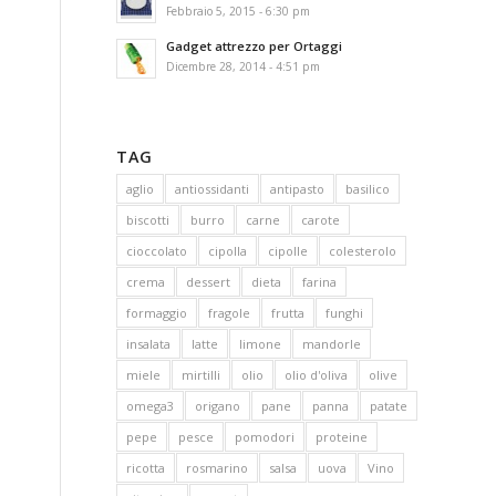
Febbraio 5, 2015 - 6:30 pm
Gadget attrezzo per Ortaggi
Dicembre 28, 2014 - 4:51 pm
TAG
aglio
antiossidanti
antipasto
basilico
biscotti
burro
carne
carote
cioccolato
cipolla
cipolle
colesterolo
crema
dessert
dieta
farina
formaggio
fragole
frutta
funghi
insalata
latte
limone
mandorle
miele
mirtilli
olio
olio d'oliva
olive
omega3
origano
pane
panna
patate
pepe
pesce
pomodori
proteine
ricotta
rosmarino
salsa
uova
Vino