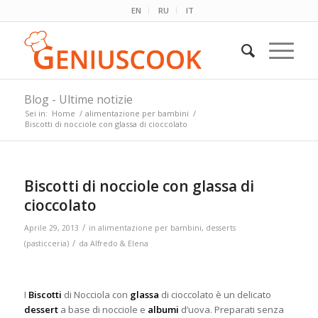
EN
RU
IT
Blog - Ultime notizie
Sei in:
Home
/
alimentazione per bambini
/
Biscotti di nocciole con glassa di cioccolato
Biscotti di nocciole con glassa di
cioccolato
/
Aprile 29, 2013
in
alimentazione per bambini
,
desserts
/
(pasticceria)
da
Alfredo & Elena
I
Biscotti
di Nocciola con
glassa
di cioccolato è un delicato
dessert
a base di nocciole e
albumi
d’uova. Preparati senza