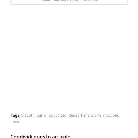
Tags:
biscotti
,
burro
,
cioccolato
,
dessert
,
mandorle
,
nocciole
,
uova
Condividi questo articolo