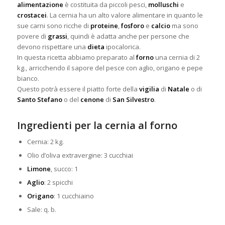
alimentazione
è costituita da piccoli
pesci,
molluschi
e
crostacei
. La cernia ha un alto valore alimentare in quanto le
sue carni sono ricche di
proteine
,
fosforo
e
calcio
ma sono
povere di
grassi
, quindi è adatta anche per persone che
devono rispettare una
dieta
ipocalorica.
In questa ricetta abbiamo preparato al
forno
una cernia di 2
kg., arricchendo il sapore del pesce con aglio, origano e pepe
bianco.
Questo potrà essere il piatto forte della
vigilia
di
Natale
o di
Santo Stefano
o del
cenone
di
San Silvestro
.
Ingredienti per la cernia al forno
Cernia: 2 kg.
Olio d’oliva extravergine: 3 cucchiai
Limone
, succo: 1
Aglio
: 2 spicchi
Origano
: 1 cucchiaino
Sale: q. b.