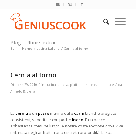
EN
RU
IT
Blog - Ultime notizie
Sei in:
Home
/
cucina italiana
/
Cernia al forno
Cernia al forno
/
/
Ottobre 29, 2010
in
cucina italiana
,
piatto di mare e/o di pesce
da
Alfredo & Elena
La
cernia
è un
pesce
marino dalle
carni
bianche pregiate,
consistenti, saporite e con poche
lische
. È un pesce
abbastanza comune lungo le nostre coste rocciose dove vive
rintanata negli anfratti a una discreta profondità, la sua