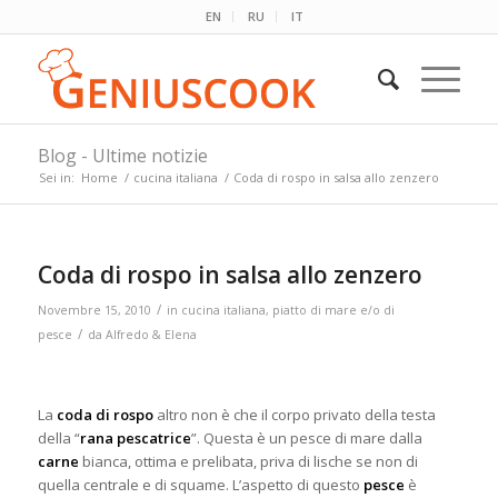
EN
RU
IT
Blog - Ultime notizie
Sei in:
Home
/
cucina italiana
/
Coda di rospo in salsa allo zenzero
Coda di rospo in salsa allo zenzero
/
Novembre 15, 2010
in
cucina italiana
,
piatto di mare e/o di
/
pesce
da
Alfredo & Elena
La
coda di rospo
altro non è che il corpo privato della testa
della “
rana pescatrice
”. Questa è un pesce di mare dalla
carne
bianca, ottima e prelibata, priva di lische se non di
quella centrale e di squame. L’aspetto di questo
pesce
è