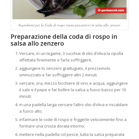
Ingredienti per la Coda di rospo (rana pescatrice) in salsa allo zenzero
Preparazione della coda di rospo in
salsa allo zenzero
Versare, in un tegame, 3 cucchiai di olio d’oliva la cipolla
affettata finemente e farla soffriggere;
aggiungere lo zenzero grattugiato, il prezzemolo
sminuzzato e far soffriggere altri 2 minuti;
versare, ora, mezzo bicchiere di vino e acqua, aggiungere
il sale e il pepe e far bollire la salsa a fuoco basso per 10
minuti;
in una padella larga versare l’altro olio d’oliva e riscaldare
a fuoco alto;
infarinare le code di rospo e friggerle velocemente fino a
formare una crosta dorata intorno;
mettere nella padella col pesce, tutta la salsa preparata