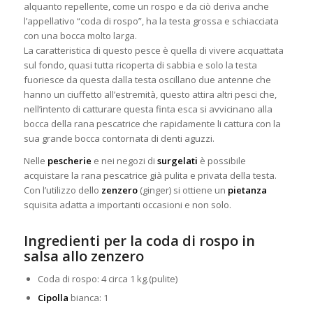
alquanto repellente, come un rospo e
da ciò deriva anche
l’appellativo “coda di rospo”, ha la testa grossa e schiacciata
con una bocca molto larga.
La caratteristica di questo pesce è quella di vivere acquattata
sul fondo, quasi tutta ricoperta di sabbia e solo la testa
fuoriesce da questa dalla testa oscillano due antenne che
hanno un ciuffetto all’estremità, questo attira altri pesci che,
nell’intento di catturare questa finta esca si avvicinano alla
bocca della rana pescatrice che rapidamente li cattura con la
sua grande bocca contornata di denti aguzzi.
Nelle
pescherie
e nei negozi di
surgelati
è possibile
acquistare la rana pescatrice già pulita e privata della testa.
Con l’utilizzo dello
zenzero
(ginger) si ottiene un
pietanza
squisita adatta a importanti occasioni e non solo.
Ingredienti per la coda di rospo in
salsa allo zenzero
Coda di rospo: 4 circa 1 kg.(pulite)
Cipolla
bianca: 1