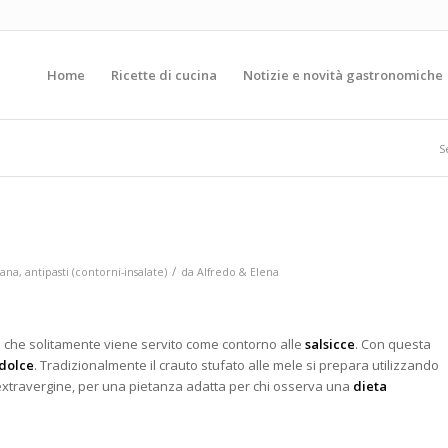
Home
Ricette di cucina
Notizie e novità gastronomiche
S
/
iana
,
antipasti (contorni-insalate)
da
Alfredo & Elena
o che solitamente viene servito come contorno alle
salsicce
. Con questa
dolce
. Tradizionalmente il crauto stufato alle mele si prepara
utilizzando
xtravergine, per una pietanza adatta per chi osserva una
dieta