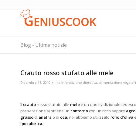
Blog - Ultime notizie
Crauto rosso stufato alle mele
/
Dicembre 16, 2010
in
alimentazione dietetica
,
alimentazione vegetar
Il
crauto
rosso stufato alle
mele
è un cibo tradizionale tedesc
preparazione si ottiene un
contorno
con un ricco sapore
agro
grasso
di
anatra
o di
oca
, noi abbiamo utilizzato l’
olio d’oliva
e
ipocalorica
.