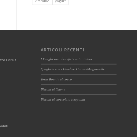
vitamine
yogurt
ARTICOLI RECENTI
I Funghi sono benefici contro i virus
tro i virus
Spaghetti con i Gamberi Grandi/Mazzancolle
Torta Bounty al cocco
Biscotti al limone
Biscotti al cioccolato screpolati
polati