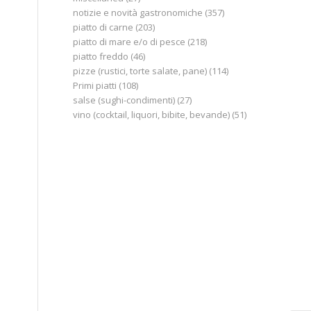
notizie e novità gastronomiche
(357)
piatto di carne
(203)
piatto di mare e/o di pesce
(218)
piatto freddo
(46)
pizze (rustici, torte salate, pane)
(114)
Primi piatti
(108)
salse (sughi-condimenti)
(27)
vino (cocktail, liquori, bibite, bevande)
(51)