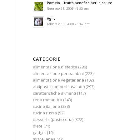
Pomelo – frutto benefico per la salute
Gennaio 31, 2009 - 9:35 am
Aglio
Febbraio 10, 2008 - 1:42 pm
CATEGORIE
alimentazione dietetica
(296)
alimentazione per bambini
(223)
alimentazione vegetariana
(182)
antipasti (contorni-insalate)
(293)
caratteristiche alimenti
(117)
cena romantica
(143)
cucina italiana
(338)
cucina russa
(92)
desserts (pasticceria)
(372)
diete
(71)
gadget
(10)
miscellanea
(27)