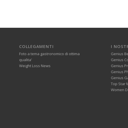
COLLEGAMENTI
I NOST
Foto a tema gastronomico di ottima
Genius B
qualita'
Genius C
Weight Loss News
Genius P
Genius P
Genius G
Top Star 
Women Di