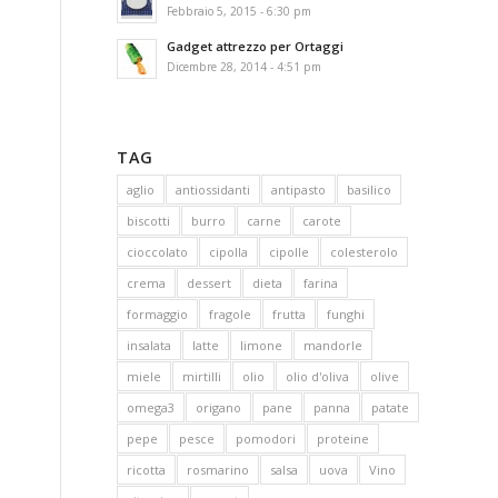
Febbraio 5, 2015 - 6:30 pm
Gadget attrezzo per Ortaggi
Dicembre 28, 2014 - 4:51 pm
TAG
aglio
antiossidanti
antipasto
basilico
biscotti
burro
carne
carote
cioccolato
cipolla
cipolle
colesterolo
crema
dessert
dieta
farina
formaggio
fragole
frutta
funghi
insalata
latte
limone
mandorle
miele
mirtilli
olio
olio d'oliva
olive
omega3
origano
pane
panna
patate
pepe
pesce
pomodori
proteine
ricotta
rosmarino
salsa
uova
Vino