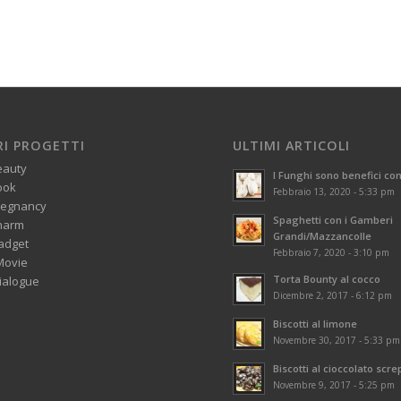
RI PROGETTI
ULTIMI ARTICOLI
eauty
I Funghi sono benefici con
ook
Febbraio 13, 2020 - 5:33 pm
regnancy
Spaghetti con i Gamberi
harm
Grandi/Mazzancolle
adget
Febbraio 7, 2020 - 3:10 pm
Movie
Torta Bounty al cocco
alogue
Dicembre 2, 2017 - 6:12 pm
Biscotti al limone
Novembre 30, 2017 - 5:33 pm
Biscotti al cioccolato scre
Novembre 9, 2017 - 5:25 pm