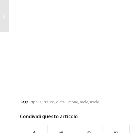
Il succo di Melograno
contro il cancro
Tags:
cipolla
,
crauto
,
dieta
,
limone
,
mele
,
miele
Condividi questo articolo