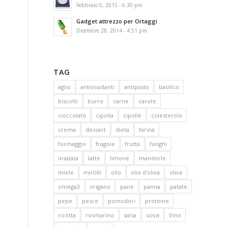
Febbraio 5, 2015 - 6:30 pm
Gadget attrezzo per Ortaggi
Dicembre 28, 2014 - 4:51 pm
TAG
aglio
antiossidanti
antipasto
basilico
biscotti
burro
carne
carote
cioccolato
cipolla
cipolle
colesterolo
crema
dessert
dieta
farina
formaggio
fragole
frutta
funghi
insalata
latte
limone
mandorle
miele
mirtilli
olio
olio d'oliva
olive
omega3
origano
pane
panna
patate
pepe
pesce
pomodori
proteine
ricotta
rosmarino
salsa
uova
Vino