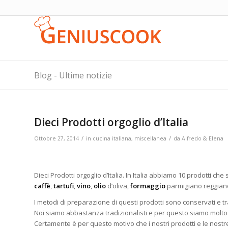
Blog - Ultime notizie
Dieci Prodotti orgoglio d’Italia
/
/
Ottobre 27, 2014
in
cucina italiana
,
miscellanea
da
Alfredo & Elena
Dieci Prodotti orgoglio d’Italia. In Italia abbiamo 10 prodotti ch
caffè
,
tartufi
,
vino
,
olio
d’oliva,
formaggio
parmigiano reggian
I metodi di preparazione di questi prodotti sono conservati e t
Noi siamo abbastanza tradizionalisti e per questo siamo molto co
Certamente è per questo motivo che i nostri prodotti e le nostr