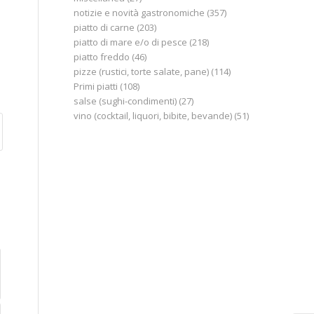
notizie e novità gastronomiche
(357)
piatto di carne
(203)
piatto di mare e/o di pesce
(218)
piatto freddo
(46)
pizze (rustici, torte salate, pane)
(114)
Primi piatti
(108)
salse (sughi-condimenti)
(27)
vino (cocktail, liquori, bibite, bevande)
(51)