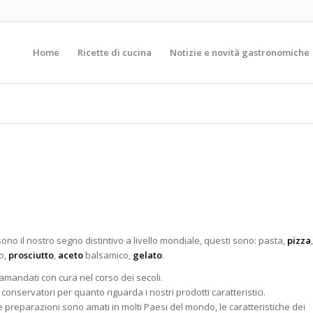
Home
Ricette di cucina
Notizie e novità gastronomiche
e sono il nostro segno distintivo a livello mondiale, questi sono: pasta,
pizza
,
o,
prosciutto
,
aceto
balsamico,
gelato
.
ramandati con cura nel corso dei secoli.
nservatori per quanto riguarda i nostri prodotti caratteristici.
e preparazioni sono amati in molti Paesi del mondo, le caratteristiche dei