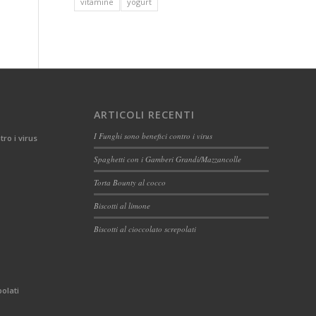
vitamine
yogurt
ARTICOLI RECENTI
I Funghi sono benefici contro i virus
tro i virus
Spaghetti con i Gamberi Grandi/Mazzancolle
Torta Bounty al cocco
Biscotti al limone
Biscotti al cioccolato screpolati
polati