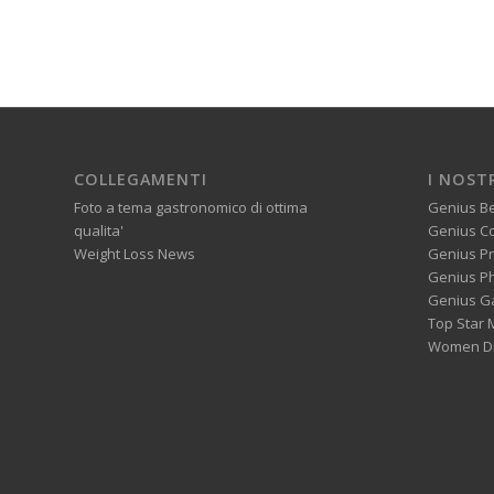
COLLEGAMENTI
I NOST
Foto a tema gastronomico di ottima
Genius B
qualita'
Genius C
Weight Loss News
Genius P
Genius P
Genius G
Top Star 
Women Di