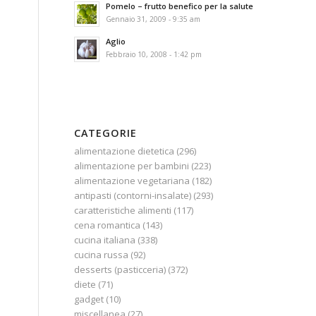
Pomelo – frutto benefico per la salute
Gennaio 31, 2009 - 9:35 am
Aglio
Febbraio 10, 2008 - 1:42 pm
CATEGORIE
alimentazione dietetica
(296)
alimentazione per bambini
(223)
alimentazione vegetariana
(182)
antipasti (contorni-insalate)
(293)
caratteristiche alimenti
(117)
cena romantica
(143)
cucina italiana
(338)
cucina russa
(92)
desserts (pasticceria)
(372)
diete
(71)
gadget
(10)
miscellanea
(27)