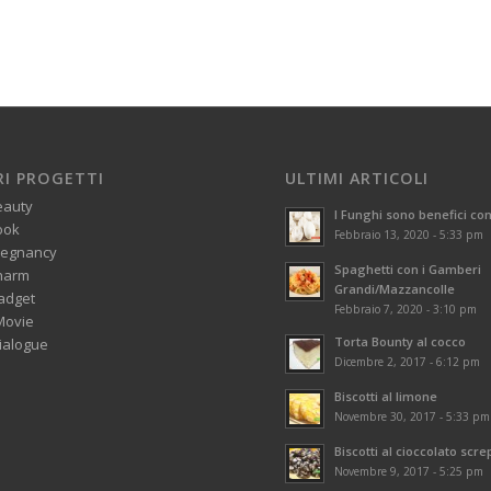
RI PROGETTI
ULTIMI ARTICOLI
eauty
I Funghi sono benefici con
ook
Febbraio 13, 2020 - 5:33 pm
regnancy
Spaghetti con i Gamberi
harm
Grandi/Mazzancolle
adget
Febbraio 7, 2020 - 3:10 pm
Movie
Torta Bounty al cocco
alogue
Dicembre 2, 2017 - 6:12 pm
Biscotti al limone
Novembre 30, 2017 - 5:33 pm
Biscotti al cioccolato scre
Novembre 9, 2017 - 5:25 pm