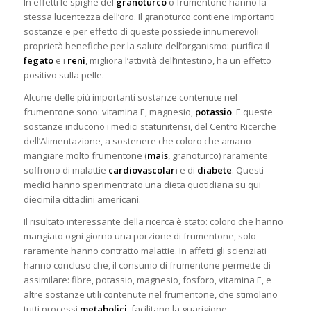
In effetti le spighe del
granoturco
o frumentone hanno la
stessa lucentezza dell’oro. Il granoturco contiene importanti
sostanze e per effetto di queste possiede
innumerevoli
proprietà benefiche per la salute dell’organismo: purifica il
fegato
e i
reni
, migliora l’attività dell’intestino, ha un effetto
positivo sulla pelle.
Alcune delle più importanti sostanze contenute nel
frumentone sono: vitamina E, magnesio,
potassio
. E queste
sostanze inducono i medici statunitensi, del Centro Ricerche
dell’Alimentazione, a sostenere che coloro che amano
mangiare molto frumentone (
mais
, granoturco) raramente
soffrono di malattie
cardiovascolari
e di
diabete
. Questi
medici hanno sperimentrato una dieta quotidiana su qui
diecimila cittadini americani.
Il risultato interessante della ricerca è stato: coloro che hanno
mangiato ogni giorno una porzione di frumentone, solo
raramente hanno contratto malattie. In affetti gli scienziati
hanno concluso che, il consumo di frumentone permette di
assimilare: fibre, potassio, magnesio, fosforo, vitamina E, e
altre sostanze utili contenute nel frumentone, che stimolano
tutti processi
metabolici
, facilitano la guarigione