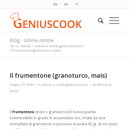
EN
RU
IT
Blog - Ultime notizie
Sei in:
Home
/
notizie e novità gastronomiche
/
Il frumentone (granoturco, mais)
Il frumentone (granoturco, mais)
/
/
Giugno 12, 2009
in
notizie e novità gastronomiche
da
Alfredo &
Elena
Il
frumentone
(mais o granoturco) è l’unica pianta
commestibile in grado di accumulare oro, infatti da una
tonnellata di granoturco si possono ricavare 65 gr. di oro puro.