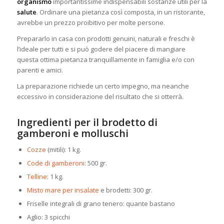
organismo
importantissime indispensabili sostanze utili per la
salute
. Ordinare una pietanza così composta, in un ristorante,
avrebbe un prezzo
proibitivo per molte persone.
Prepararlo in casa con prodotti genuini, naturali e freschi è
l’ideale per tutti e si può godere del piacere di mangiare
questa ottima pietanza tranquillamente in famiglia e/o con
parenti e amici.
La preparazione richiede un certo impegno, ma neanche
eccessivo in considerazione del risultato che si otterrà.
Ingredienti per il brodetto di
gamberoni e molluschi
Cozze
(mitili): 1 kg.
Code di gamberoni
: 500 gr.
Telline
: 1 kg.
Misto mare per insalate
e brodetti: 300 gr.
Friselle integrali di grano tenero: quante bastano
Aglio: 3 spicchi