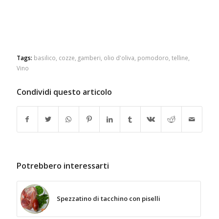
Tags:
basilico
,
cozze
,
gamberi
,
olio d'oliva
,
pomodoro
,
telline
,
Vino
Condividi questo articolo
Potrebbero interessarti
Spezzatino di tacchino con piselli