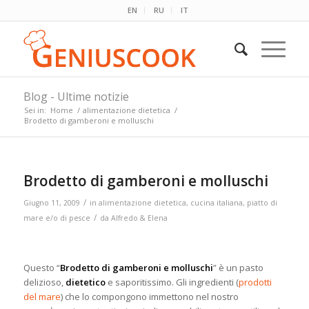
EN
RU
IT
Blog - Ultime notizie
Sei in:
Home
/
alimentazione dietetica
/
Brodetto di gamberoni e molluschi
Brodetto di gamberoni e molluschi
/
Giugno 11, 2009
in
alimentazione dietetica
,
cucina italiana
,
piatto di
/
mare e/o di pesce
da
Alfredo & Elena
Questo “
Brodetto di gamberoni e molluschi
” è un pasto
delizioso,
dietetico
e saporitissimo. Gli ingredienti (
prodotti
del mare
) che lo compongono immettono nel nostro