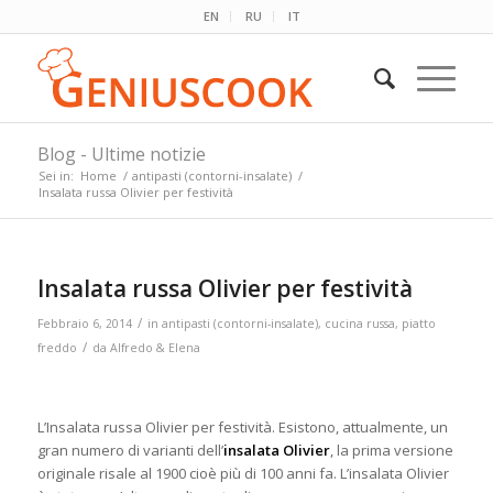
EN
RU
IT
Blog - Ultime notizie
Sei in:
Home
/
antipasti (contorni-insalate)
/
Insalata russa Olivier per festività
Insalata russa Olivier per festività
/
Febbraio 6, 2014
in
antipasti (contorni-insalate)
,
cucina russa
,
piatto
/
freddo
da
Alfredo & Elena
L’Insalata russa Olivier per festività. Esistono, attualmente, un
gran numero di varianti dell’
insalata Olivier
, la prima versione
originale risale al 1900 cioè più di 100 anni fa. L’insalata Olivier