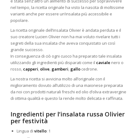
è stata senz’altro un alimento di successo per sopravvivere
nel tempo, la ricetta
originale ha visto la nascita di moltissime
varianti anche per essere un’insalata più accessibile e
popolare.
La ricetta originale dell’insalata Olivier è andata perduta e il
suo creatore Lucien Olivier non ha mai voluto rivelare tutti i
segreti della sua insalata che aveva conquistato un così
grande successo.
In conseguenza di ciò ogni cuoco ha preparato tale insalata
utilizzando gli ingredienti più disparati come il
caviale
nero o
rosso,
capperi
,
olive
,
gamberi
,
gallo
cedrone.
La nostra ricetta si avvicina molto all’originale con il
miglioramento dovuto all’utilizzo di una maionese preparata
da noi con prodotti naturali freschi ed olio d’oliva extravergine
di ottima qualità e questo la rende molto delicata e raffinata.
Ingredienti per l’insalata russa Olivier
per festività
Lingua di
vitello
: 1