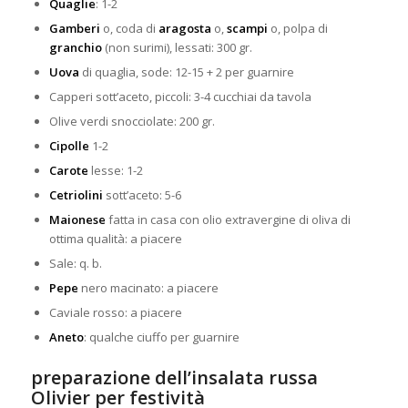
Quaglie
: 1-2
Gamberi
o, coda di
aragosta
o,
scampi
o, polpa di
granchio
(non surimi), lessati: 300 gr.
Uova
di quaglia, sode: 12-15 + 2 per guarnire
Capperi sott’aceto, piccoli: 3-4 cucchiai da tavola
Olive verdi snocciolate: 200 gr.
Cipolle
1-2
Carote
lesse: 1-2
Cetriolini
sott’aceto: 5-6
Maionese
fatta in casa con olio extravergine di oliva di
ottima qualità: a piacere
Sale: q. b.
Pepe
nero macinato: a piacere
Caviale rosso: a piacere
Aneto
: qualche ciuffo per guarnire
preparazione dell’insalata russa
Olivier per festività