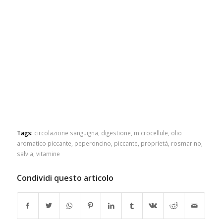
Tags:
circolazione sanguigna
,
digestione
,
microcellule
,
olio
aromatico piccante
,
peperoncino
,
piccante
,
proprietà
,
rosmarino
,
salvia
,
vitamine
Condividi questo articolo