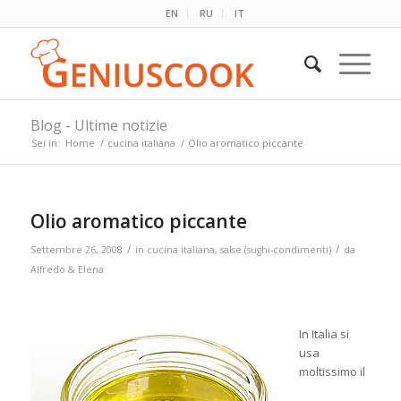
EN
RU
IT
Blog - Ultime notizie
Sei in:
Home
/
cucina italiana
/
Olio aromatico piccante
Olio aromatico piccante
/
/
Settembre 26, 2008
in
cucina italiana
,
salse (sughi-condimenti)
da
Alfredo & Elena
In Italia si
usa
moltissimo il