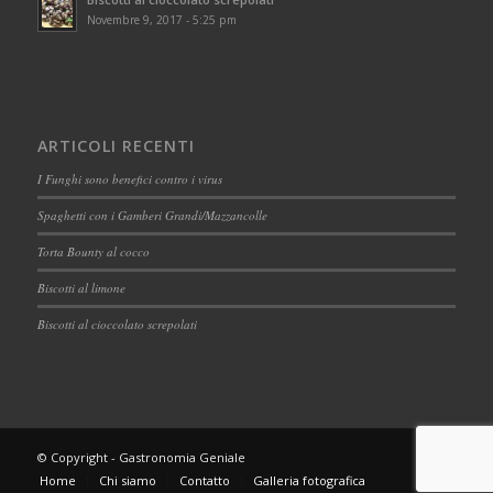
Novembre 9, 2017 - 5:25 pm
ARTICOLI RECENTI
I Funghi sono benefici contro i virus
Spaghetti con i Gamberi Grandi/Mazzancolle
Torta Bounty al cocco
Biscotti al limone
Biscotti al cioccolato screpolati
© Copyright - Gastronomia Geniale
Home
Chi siamo
Contatto
Galleria fotografica