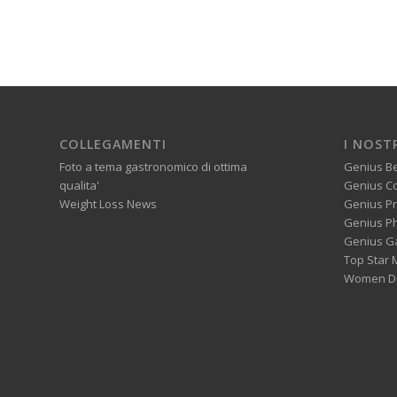
COLLEGAMENTI
I NOST
Foto a tema gastronomico di ottima
Genius B
qualita'
Genius C
Weight Loss News
Genius P
Genius P
Genius G
Top Star 
Women Di