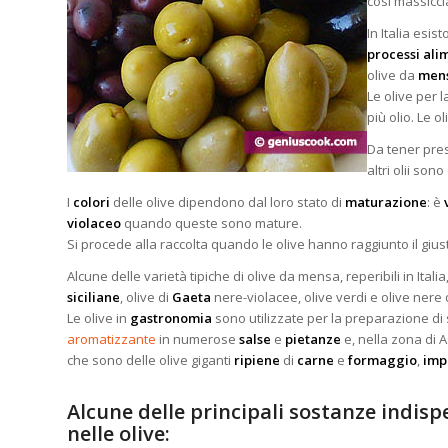
così massicci
In Italia esis
processi ali
olive da
men
Le olive per 
più olio. Le 
Da tener prese
altri olii son
I
colori
delle olive dipendono dal loro stato di
maturazione
: è
violaceo
quando queste sono mature.
Si procede alla raccolta quando le olive hanno raggiunto il giu
Alcune delle varietà tipiche di olive da mensa, reperibili in Itali
siciliane
, olive di
Gaeta
nere-violacee, olive verdi e olive nere 
Le olive in
gastronomia
sono utilizzate per la preparazione di 
aromatizzante
in numerose
salse
e
pietanze
e, nella zona di 
che sono delle olive giganti
ripiene
di
carne
e
formaggio
,
imp
Alcune delle principali sostanze indisp
nelle olive: