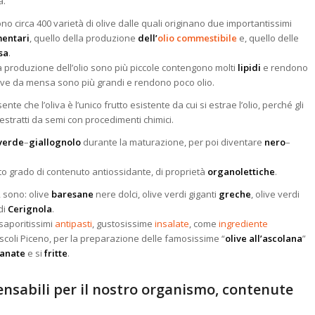
a.
tono circa 400 varietà di olive dalle quali originano due importantissimi
mentari
, quello della produzione
dell’
olio commestibile
e, quello delle
sa
.
la produzione dell’olio sono più piccole contengono molti
lipidi
e rendono
olive da mensa sono più grandi e rendono poco olio.
nte che l’oliva è l’unico frutto esistente da cui si estrae l’olio, perché gli
o estratti da semi con procedimenti chimici.
verde
–
giallognolo
durante la maturazione, per poi diventare
nero
–
sto grado di contenuto antiossidante, di proprietà
organolettiche
.
a, sono: olive
baresane
nere dolci, olive verdi giganti
greche
, olive verdi
di
Cerignola
.
saporitissimi
antipasti
, gustosissime
insalate
, come
ingrediente
Ascoli Piceno, per la preparazione delle famosissime “
olive all’ascolana
”
anate
e si
fritte
.
ensabili per il nostro organismo, contenute