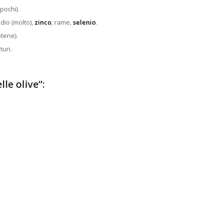
(pochi).
odio (molto),
zinco
, rame,
selenio
.
otene).
turi.
le olive”: