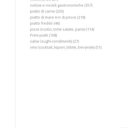
notizie e novità gastronomiche
(357)
piatto di carne
(203)
piatto di mare e/o di pesce
(218)
piatto freddo
(46)
pizze (rustici, torte salate, pane)
(114)
Primi piatti
(108)
salse (sughi-condimenti)
(27)
vino (cocktail, liquori, bibite, bevande)
(51)