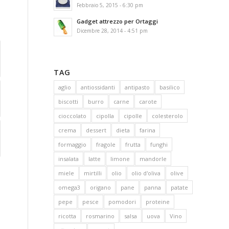
Febbraio 5, 2015 - 6:30 pm
Gadget attrezzo per Ortaggi
Dicembre 28, 2014 - 4:51 pm
TAG
aglio
antiossidanti
antipasto
basilico
biscotti
burro
carne
carote
cioccolato
cipolla
cipolle
colesterolo
crema
dessert
dieta
farina
formaggio
fragole
frutta
funghi
insalata
latte
limone
mandorle
miele
mirtilli
olio
olio d'oliva
olive
omega3
origano
pane
panna
patate
pepe
pesce
pomodori
proteine
ricotta
rosmarino
salsa
uova
Vino