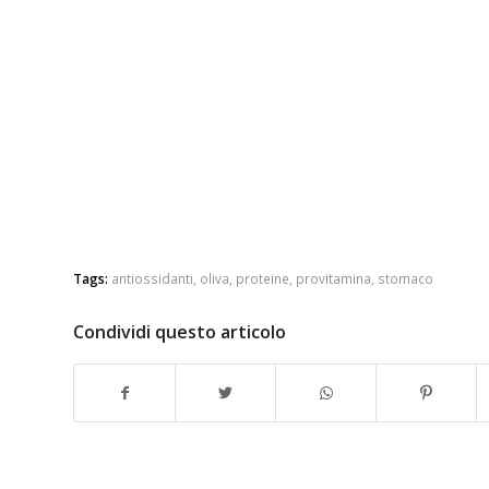
Tags:
antiossidanti
,
oliva
,
proteine
,
provitamina
,
stomaco
Condividi questo articolo