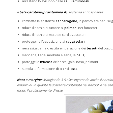
arrestano lo sviluppo delle
cellule tumorali
.
Il
beta-carotene
(
provitamina A
), sostanza antiossidante
:
combatte le sostanze
cancerogene
, in particolare per i s
riduce il rischio di tumore ai
polmoni
nei fumatori;
riduce il rischio di malattie cardiovascolari;
protegge nell’esposizione ai
raggi solari
;
necessita per la crescita e riparazione dei
tessuti
del corpo
mantiene, liscia, morbida e sana, la
pelle
;
protegge le
mucose
di: bocca, gola, naso, polmoni;
stimola la formazione di:
denti
,
ossa
.
Nota a margine:
Mangiando 3-5 olive ingerendo anche il nocciolo 
emorroidi, in quanto le sostanze contenute nei noccioli e nei semi
modo il prolassamento di esse.