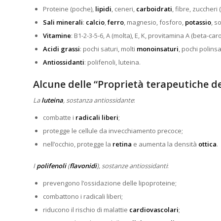
Proteine (poche),
lipidi
, ceneri,
carboidrati
, fibre, zuccheri 
Sali minerali
:
calcio
,
ferro
, magnesio, fosforo,
potassio
, s
Vitamine
: B1-2-3-5-6, A (molta), E, K, provitamina A (beta-car
Acidi grassi
: pochi saturi, molti
monoinsaturi
, pochi polinsa
Antiossidanti
: polifenoli, luteina.
Alcune delle “Proprietà terapeutiche del
La
luteina
, sostanza antiossidante
:
combatte i
radicali liberi
;
protegge le cellule da invecchiamento precoce;
nell’occhio, protegge la
retina
e aumenta la densità
ottica
.
I
polifenoli
(
flavonidi
), sostanze antiossidanti
:
prevengono l’ossidazione delle lipoproteine;
combattono i radicali liberi;
riducono il rischio di malattie
cardiovascolari
;