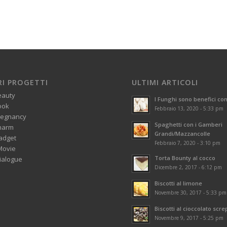
RI PROGETTI
ULTIMI ARTICOLI
eauty
I Funghi sono benefici con
ook
Febbraio 13, 2020 - 5:33 pm
regnancy
Spaghetti con i Gamberi
harm
Grandi/Mazzancolle
adget
Febbraio 7, 2020 - 3:10 pm
Movie
Torta Bounty al cocco
alogue
Dicembre 2, 2017 - 6:12 pm
Biscotti al limone
Novembre 30, 2017 - 5:33 pm
Biscotti al cioccolato scre
Novembre 9, 2017 - 5:25 pm