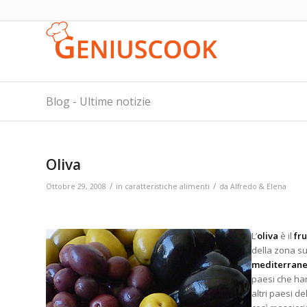
Blog - Ultime notizie
Oliva
/
/
Ottobre 29, 2008
in
caratteristiche alimenti
da
Alfredo & Elena
L’
oliva
è il
fru
della zona s
mediterran
paesi che ha
altri paesi d