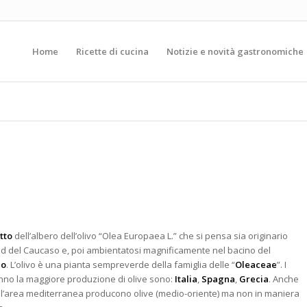
Home
Ricette di cucina
Notizie e novità gastronomiche
tto
dell’albero dell’olivo “Olea Europaea L.” che si pensa sia originario
ud del Caucaso e, poi ambientatosi magnificamente nel bacino del
eo
. L’olivo è una pianta sempreverde della famiglia delle “
Oleaceae
”. I
nno la maggiore produzione di olive sono:
Italia
,
Spagna
,
Grecia
. Anche
ell’area mediterranea producono olive (medio-oriente) ma non
in maniera