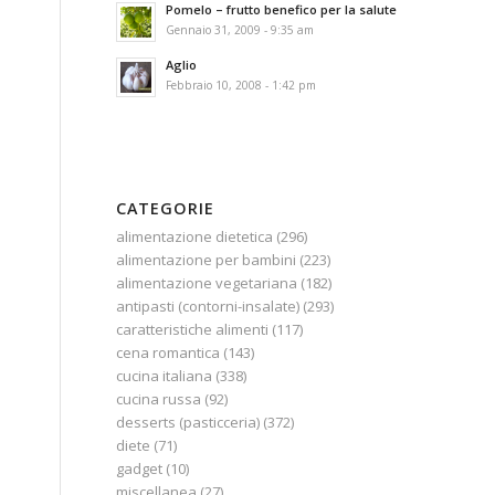
Pomelo – frutto benefico per la salute
Gennaio 31, 2009 - 9:35 am
Aglio
Febbraio 10, 2008 - 1:42 pm
CATEGORIE
alimentazione dietetica
(296)
alimentazione per bambini
(223)
alimentazione vegetariana
(182)
antipasti (contorni-insalate)
(293)
caratteristiche alimenti
(117)
cena romantica
(143)
cucina italiana
(338)
cucina russa
(92)
desserts (pasticceria)
(372)
diete
(71)
gadget
(10)
miscellanea
(27)