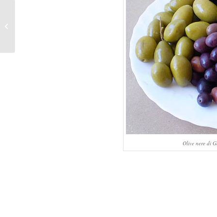
Coni di pane “Lavash”,
farciti
Olive nere di G