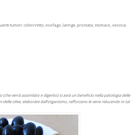
eguenti tumori: colon/retto, esofago, laringe, prostata, stomaco, vescica;
;
(che verrà assimilato e digerito) si avrà un beneficio nella patologia delle
 delle olive, elaborate dall’organismo, rafforzano le vene riducendo in tal