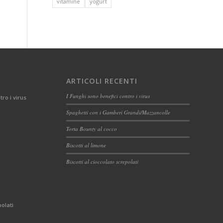
vitamine
yogurt
ARTICOLI RECENTI
I Funghi sono benefici contro i virus
tro i virus
Spaghetti con i Gamberi Grandi/Mazzancolle
Torta Bounty al cocco
Biscotti al limone
Biscotti al cioccolato screpolati
polati