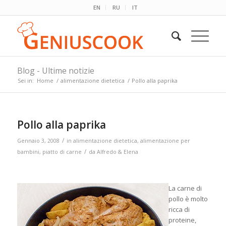
EN
RU
IT
Blog - Ultime notizie
Sei in:
Home
/
alimentazione dietetica
/
Pollo alla paprika
Pollo alla paprika
/
Gennaio 3, 2008
in
alimentazione dietetica
,
alimentazione per
/
bambini
,
piatto di carne
da
Alfredo & Elena
La carne di
pollo è molto
ricca di
proteine,