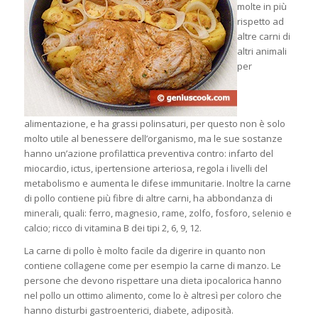
molte in più
rispetto ad
altre carni di
altri animali
per
alimentazione, e ha grassi polinsaturi, per questo non è solo
molto utile al benessere dell’organismo, ma le sue sostanze
hanno un’azione profilattica preventiva contro: infarto del
miocardio, ictus, ipertensione
arteriosa, regola i livelli del
metabolismo e aumenta le difese immunitarie. Inoltre la carne
di pollo contiene più fibre di altre carni, ha abbondanza di
minerali, quali: ferro, magnesio, rame, zolfo, fosforo, selenio e
calcio; ricco di vitamina B dei tipi 2, 6, 9, 12.
La carne di pollo è molto facile da digerire in quanto non
contiene collagene come per esempio la carne di manzo. Le
persone che devono rispettare una dieta ipocalorica hanno
nel pollo un ottimo alimento, come lo è altresì per coloro che
hanno disturbi gastroenterici, diabete, adiposità.