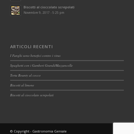
Biscotti al cioccolato screpolati
Novembre 9, 2017 - 5:25 pm
ARTICOLI RECENTI
I Funghi sono benefici contro i virus
Spaghetti con i Gamberi Grandi/Mazzancolle
Torta Bounty al cocco
Biscotti al limone
Biscotti al cioccolato screpolati
© Copyright - Gastronomia Geniale