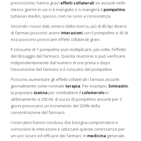
prescrizione, hanno gravi
effetti collaterali
se assunti nello
stesso giorno in cui si è mangiato o si mangerà il
pompelmo
,
tuttavia i medici, spesso, non ne sono a
conoscenza.
Secondo i nuovi dati, emersi dalla ricerca, più di 85 tipi diversi
di farmaci possono avere
interazioni
con il pompelmo e 43 di
essi possono provocare effetti collaterali gravi.
Il consumo di 1 pompelmo può moltiplicare, più volte, l’effetto
del dosaggio del farmaco. Questa reazione si può verificare
indipendentemente dal numero di ore prima o dopo
l’assunzione del farmaco e il consumo del pompelmo.
Possono aumentare gli effetti collaterali i farmaci assunti
giornalmente come normale
terapia
. Per esempio,
Simvastin
,
la popolare
statina
per combattere il
colesterolo
in
abbinamento a 200 ml. di succo di pompelmo assunti per 3
giorni provocano un incremento del 330% della
concentrazione del farmaco.
I ricercatori hanno concluso che bisogna comprendere e
conoscere le interazioni e utilizzare queste conoscenze per
un uso sicuro ed efficace dei farmaci, in
medicina
generale.