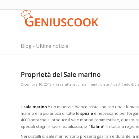
Blog - Ultime notizie
Proprietà del Sale marino
/
/
Dicembre 10, 2012
in
caratteristiche alimenti
,
diete
da
Alfredo & El
Il
sale marino
è un minerale bianco cristallino con una sfumatur
marino è la più antica di tutte le
spezie
è necessario per l’orga
4000
anni che si produce il sale marino commestibile, questo, si
speciali stagni impermeabilizzati, le “
Saline
”. In Italia la regio
Nei cristalli di sale marino sono presenti gas rari e durante l