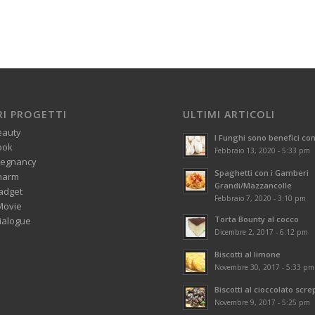
RI PROGETTI
ULTIMI ARTICOLI
eauty
I Funghi sono benefici con
ook
Febbraio 13, 2020 - 5:33 pm
regnancy
Spaghetti con i Gamberi
harm
Grandi/Mazzancolle
adget
Febbraio 7, 2020 - 3:10 pm
Movie
Torta Bounty al cocco
alogue
Dicembre 2, 2017 - 6:12 pm
Biscotti al limone
Novembre 30, 2017 - 5:33 pm
Biscotti al cioccolato scre
Novembre 9, 2017 - 5:25 pm