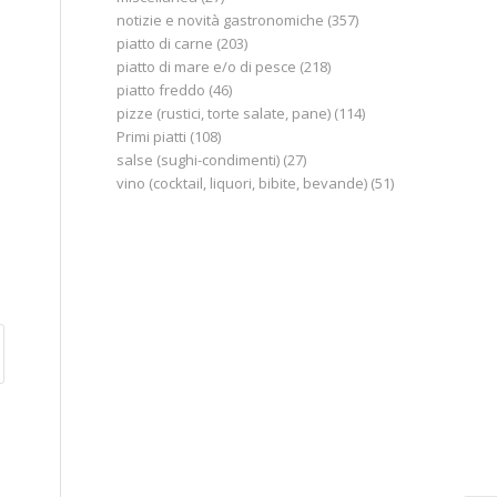
notizie e novità gastronomiche
(357)
piatto di carne
(203)
piatto di mare e/o di pesce
(218)
piatto freddo
(46)
pizze (rustici, torte salate, pane)
(114)
Primi piatti
(108)
salse (sughi-condimenti)
(27)
vino (cocktail, liquori, bibite, bevande)
(51)