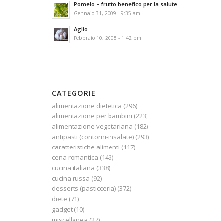
Pomelo – frutto benefico per la salute
Gennaio 31, 2009 - 9:35 am
Aglio
Febbraio 10, 2008 - 1:42 pm
CATEGORIE
alimentazione dietetica
(296)
alimentazione per bambini
(223)
alimentazione vegetariana
(182)
antipasti (contorni-insalate)
(293)
caratteristiche alimenti
(117)
cena romantica
(143)
cucina italiana
(338)
cucina russa
(92)
desserts (pasticceria)
(372)
diete
(71)
gadget
(10)
miscellanea
(27)