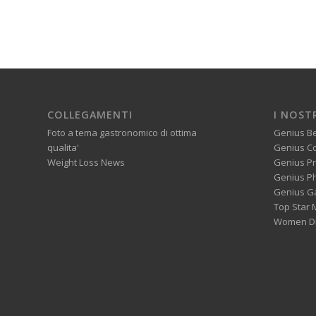
COLLEGAMENTI
I NOST
Foto a tema gastronomico di ottima
Genius B
qualita'
Genius C
Weight Loss News
Genius P
Genius P
Genius G
Top Star 
Women Di