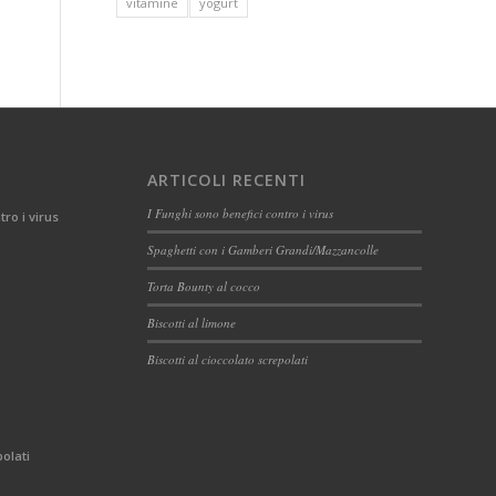
vitamine
yogurt
ARTICOLI RECENTI
I Funghi sono benefici contro i virus
tro i virus
Spaghetti con i Gamberi Grandi/Mazzancolle
Torta Bounty al cocco
Biscotti al limone
Biscotti al cioccolato screpolati
polati