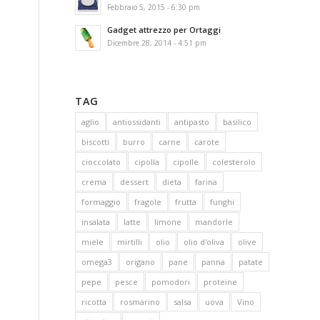
Febbraio 5, 2015 - 6:30 pm
Gadget attrezzo per Ortaggi
Dicembre 28, 2014 - 4:51 pm
TAG
aglio
antiossidanti
antipasto
basilico
biscotti
burro
carne
carote
cioccolato
cipolla
cipolle
colesterolo
crema
dessert
dieta
farina
formaggio
fragole
frutta
funghi
insalata
latte
limone
mandorle
miele
mirtilli
olio
olio d'oliva
olive
omega3
origano
pane
panna
patate
pepe
pesce
pomodori
proteine
ricotta
rosmarino
salsa
uova
Vino