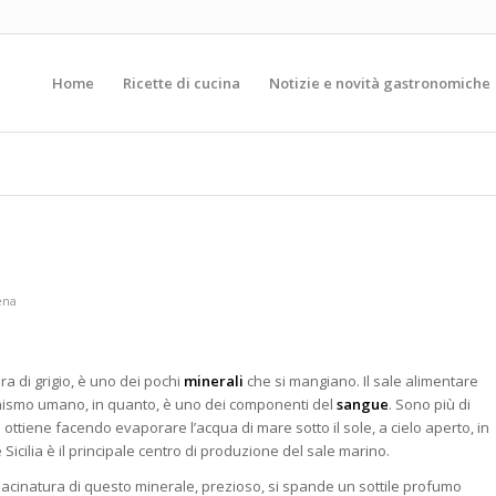
Home
Ricette di cucina
Notizie e novità gastronomiche
ena
a di grigio, è uno dei pochi
minerali
che si mangiano. Il sale alimentare
nismo umano, in quanto, è uno dei componenti del
sangue
. Sono più di
 ottiene facendo evaporare l’acqua di mare sotto il sole, a cielo aperto, in
ne Sicilia è il principale centro di produzione del sale marino.
a macinatura di questo minerale, prezioso, si spande un sottile profumo