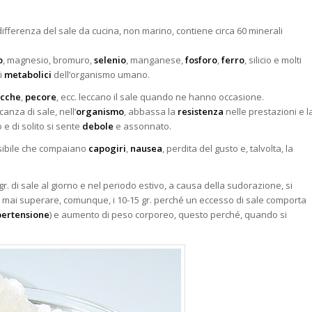
differenza del sale da cucina, non marino, contiene circa 60 minerali
o
, magnesio, bromuro,
selenio
, manganese,
fosforo
,
ferro
, silicio e molti
si
metabolici
dell’organismo umano.
cche
,
pecore
, ecc. leccano il sale quando ne hanno occasione.
anza di sale, nell’
organismo
, abbassa la
resistenza
nelle prestazioni e l
e di solito si sente
debole
e assonnato.
ibile che compaiano
capogiri
,
nausea
, perdita del gusto e, talvolta, la
. di sale al giorno e nel periodo estivo, a causa della sudorazione, si
 mai superare, comunque, i 10-15 gr. perché un eccesso di sale comporta
pertensione
) e aumento di peso corporeo, questo perché, quando si