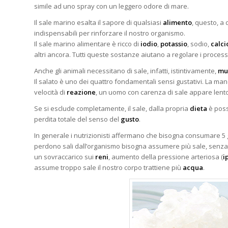
simile ad uno spray con un leggero odore di mare.
Il sale marino esalta il sapore di qualsiasi
alimento
, questo, a 
indispensabili per rinforzare il nostro organismo.
Il sale marino alimentare è ricco di
iodio
,
potassio
, sodio,
calci
altri ancora. Tutti queste sostanze aiutano a regolare i proces
Anche gli animali necessitano di sale, infatti, istintivamente,
mu
Il salato è uno dei quattro fondamentali sensi gustativi. La manc
velocità di
reazione
, un uomo con carenza di sale appare lento 
Se si esclude completamente, il sale, dalla propria
dieta
è poss
perdita totale del senso del
gusto
.
In generale i nutrizionisti affermano che bisogna consumare 5 gr
perdono sali dall’organismo bisogna assumere più sale, senza
un sovraccarico sui
reni
, aumento della pressione arteriosa (
i
assume troppo sale il nostro corpo trattiene più
acqua
.