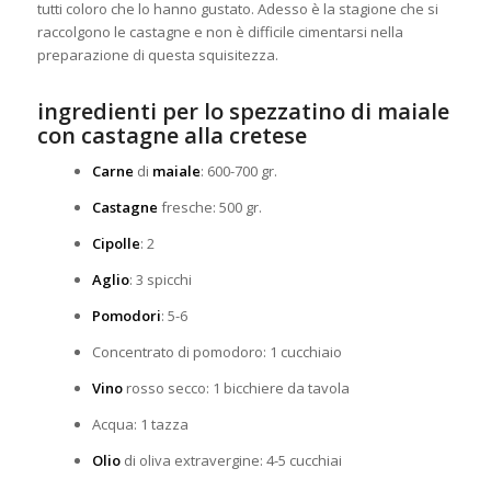
tutti coloro che lo hanno gustato. Adesso è la stagione che si
raccolgono le castagne e non è difficile
cimentarsi nella
preparazione di questa squisitezza.
ingredienti per lo spezzatino di maiale
con castagne alla cretese
Carne
di
maiale
: 600-700 gr.
Castagne
fresche: 500 gr.
Cipolle
: 2
Aglio
: 3 spicchi
Pomodori
: 5-6
Concentrato di pomodoro: 1 cucchiaio
Vino
rosso secco: 1 bicchiere da tavola
Acqua: 1 tazza
Olio
di oliva extravergine: 4-5 cucchiai