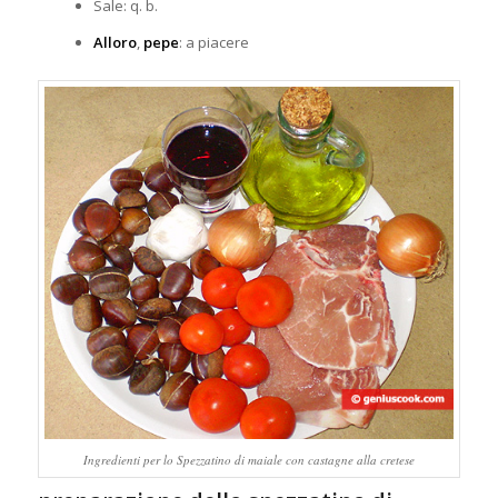
Sale: q. b.
Alloro
,
pepe
: a piacere
Ingredienti per lo Spezzatino di maiale con castagne alla cretese