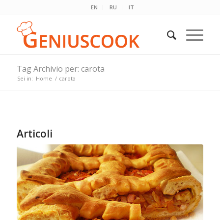
EN
RU
IT
Tag Archivio per: carota
Sei in:
Home
/
carota
Articoli