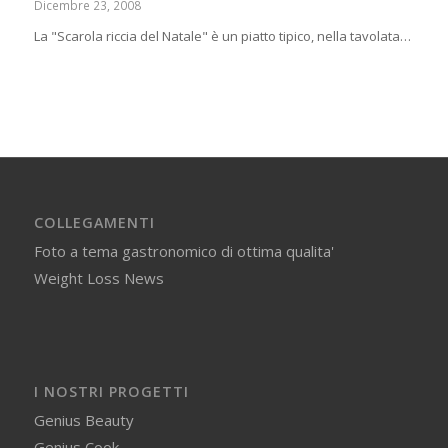
Dicembre 23, 2008
La "Scarola riccia del Natale" è un piatto tipico, nella tavolata…
COLLEGAMENTI
Foto a tema gastronomico di ottima qualita'
Weight Loss News
I NOSTRI PROGETTI
Genius Beauty
Genius Cook