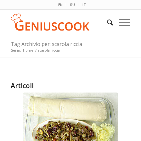
EN
RU
IT
Tag Archivio per: scarola riccia
Sei in:
Home
/
scarola riccia
Articoli