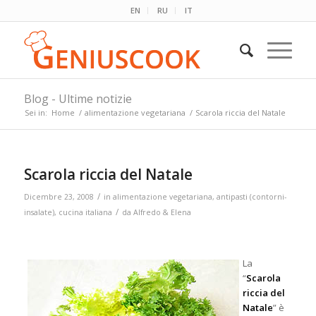
EN
RU
IT
Blog - Ultime notizie
Sei in:
Home
/
alimentazione vegetariana
/
Scarola riccia del Natale
Scarola riccia del Natale
/
Dicembre 23, 2008
in
alimentazione vegetariana
,
antipasti (contorni-
/
insalate)
,
cucina italiana
da
Alfredo & Elena
La
“
Scarola
riccia del
Natale
” è