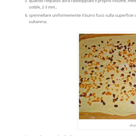
quando l’impasto avrà raddoppiato il proprio volume, metter
sottile, 2-3 mm.;
spennellare uniformemente il burro fuso sulla superficie de
sultanina;
sfog