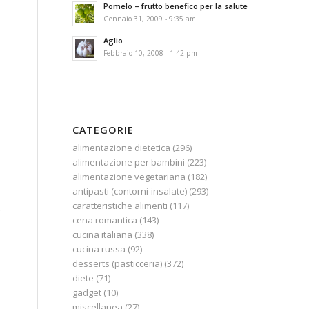
Pomelo – frutto benefico per la salute
Gennaio 31, 2009 - 9:35 am
Aglio
Febbraio 10, 2008 - 1:42 pm
CATEGORIE
alimentazione dietetica
(296)
alimentazione per bambini
(223)
alimentazione vegetariana
(182)
antipasti (contorni-insalate)
(293)
caratteristiche alimenti
(117)
,
cena romantica
(143)
cucina italiana
(338)
cucina russa
(92)
desserts (pasticceria)
(372)
diete
(71)
gadget
(10)
miscellanea
(27)