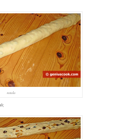
rotolo
li;