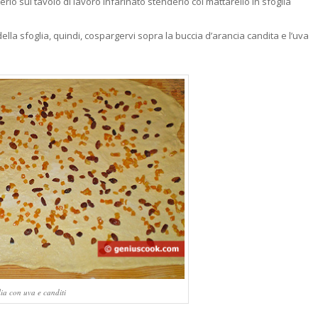
lo sul tavolo di lavoro infarinato stenderlo col mattarello in sfoglia
lla sfoglia, quindi, cospargervi sopra la buccia d’arancia candita e l’uva
lia con uva e canditi