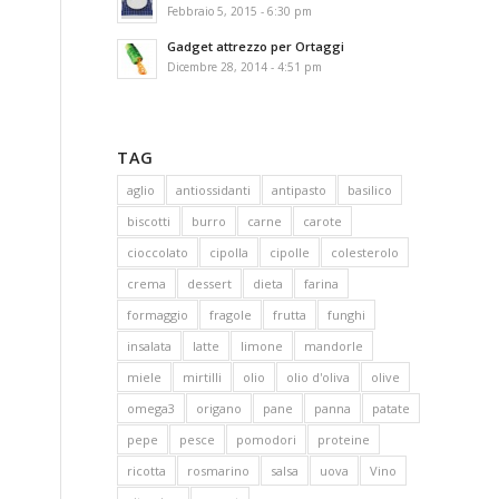
Febbraio 5, 2015 - 6:30 pm
Gadget attrezzo per Ortaggi
Dicembre 28, 2014 - 4:51 pm
TAG
aglio
antiossidanti
antipasto
basilico
biscotti
burro
carne
carote
cioccolato
cipolla
cipolle
colesterolo
crema
dessert
dieta
farina
formaggio
fragole
frutta
funghi
insalata
latte
limone
mandorle
miele
mirtilli
olio
olio d'oliva
olive
omega3
origano
pane
panna
patate
pepe
pesce
pomodori
proteine
ricotta
rosmarino
salsa
uova
Vino