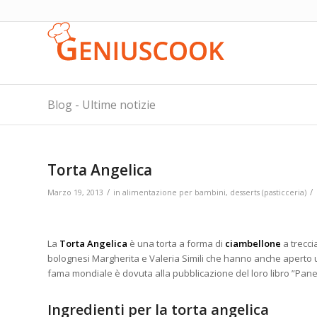
Blog - Ultime notizie
Torta Angelica
/
/
Marzo 19, 2013
in
alimentazione per bambini
,
desserts (pasticceria)
La
Torta Angelica
è una torta a forma di
ciambellone
a treccia
bolognesi Margherita e Valeria Simili che hanno anche aperto 
fama mondiale è
dovuta alla pubblicazione del loro libro ”Pane e
Ingredienti per la torta angelica