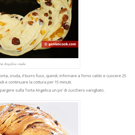
rta Angelica cruda
torta, cruda, il burro fuso, quindi, infornare a forno caldo e cuocere 25
di e continuare la cottura per 15 minuti;
pargere sulla Torta Angelica un po’ di zucchero vanigliato.