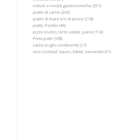
notizie e novità gastronomiche
(357)
piatto di carne
(203)
piatto di mare e/o di pesce
(218)
piatto freddo
(46)
pizze (rustici, torte salate, pane)
(114)
Primi piatti
(108)
salse (sughi-condimenti)
(27)
vino (cocktail, liquori, bibite, bevande)
(51)