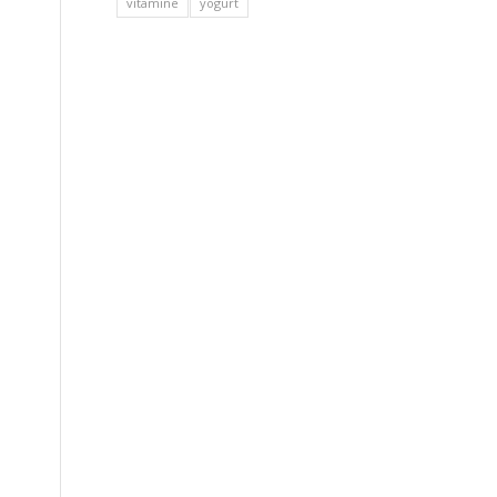
vitamine
yogurt