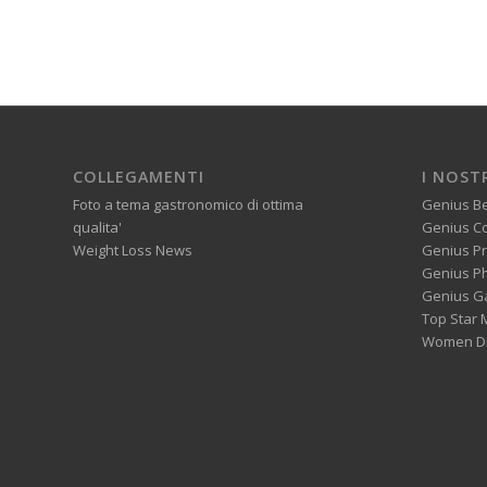
COLLEGAMENTI
I NOST
Foto a tema gastronomico di ottima
Genius B
qualita'
Genius C
Weight Loss News
Genius P
Genius P
Genius G
Top Star 
Women Di