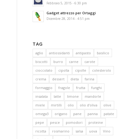
Febbraio 5, 2015 - 6:30 pm
Gadget attrezzo per Ortaggi
Dicembre 28, 2014 - 4:51 pm
TAG
aglio
antiossidanti
antipasto
basilico
biscotti
burro
carne
carote
cioccolato
cipolla
cipolle
colesterolo
crema
dessert
dieta
farina
formaggio
fragole
frutta
funghi
insalata
latte
limone
mandorle
miele
mirtilli
olio
olio d'oliva
olive
omega3
origano
pane
panna
patate
pepe
pesce
pomodori
proteine
ricotta
rosmarino
salsa
uova
Vino