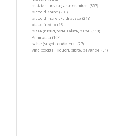
notizie e novità gastronomiche
(357)
piatto di carne
(203)
piatto di mare e/o di pesce
(218)
piatto freddo
(46)
pizze (rustici, torte salate, pane)
(114)
Primi piatti
(108)
salse (sughi-condimenti)
(27)
vino (cocktail, liquori, bibite, bevande)
(51)