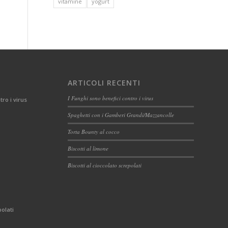
vitamine
yogurt
ARTICOLI RECENTI
I Funghi sono benefici contro i virus
tro i virus
Spaghetti con i Gamberi Grandi/Mazzancolle
Torta Bounty al cocco
Biscotti al limone
Biscotti al cioccolato screpolati
polati