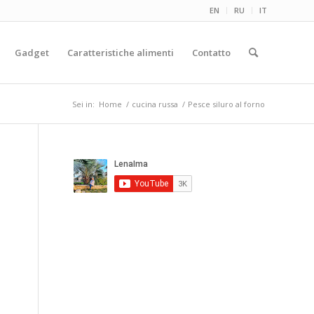
EN
RU
IT
Gadget
Caratteristiche alimenti
Contatto
Sei in:
Home
/
cucina russa
/
Pesce siluro al forno