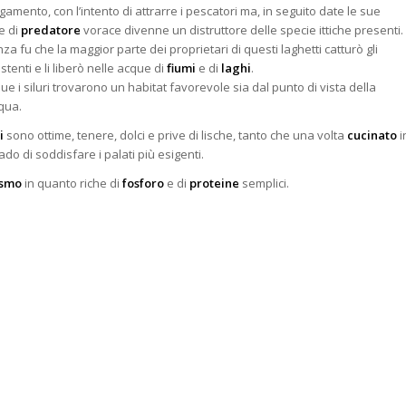
gamento, con l’intento di attrarre i pescatori ma, in seguito date le sue
e di
predatore
vorace divenne un distruttore delle specie ittiche presenti.
a fu che la maggior parte dei proprietari di questi laghetti catturò gli
tenti e li liberò nelle acque di
fiumi
e di
laghi
.
ue i siluri trovarono un habitat favorevole sia dal punto di vista della
qua.
i
sono ottime, tenere, dolci e prive di lische, tanto che una volta
cucinato
i
do di soddisfare i palati più esigenti.
ismo
in quanto riche di
fosforo
e di
proteine
semplici.