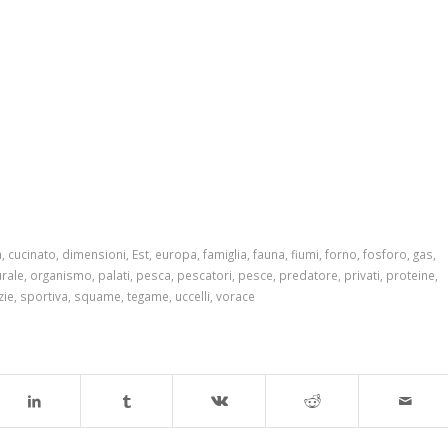
a
,
cucinato
,
dimensioni
,
Est
,
europa
,
famiglia
,
fauna
,
fiumi
,
forno
,
fosforo
,
gas
,
urale
,
organismo
,
palati
,
pesca
,
pescatori
,
pesce
,
predatore
,
privati
,
proteine
,
zie
,
sportiva
,
squame
,
tegame
,
uccelli
,
vorace