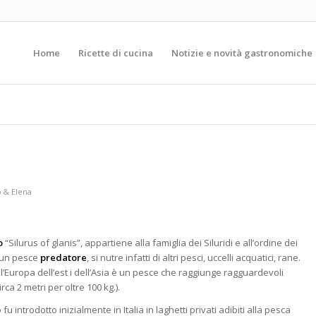
Home
Ricette di cucina
Notizie e novità gastronomiche
o & Elena
o
“Silurus of glanis”, appartiene alla famiglia dei Siluridi e all’ordine dei
è un pesce
predatore
, si nutre infatti di altri pesci, uccelli acquatici, rane.
ll’Europa dell’est i dell’Asia è un pesce che raggiunge ragguardevoli
irca 2 metri per oltre 100
kg.).
o fu introdotto inizialmente in Italia in laghetti privati adibiti alla pesca