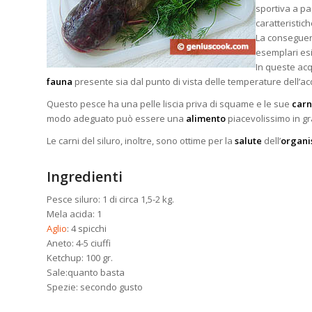
sportiva a pa
caratteristich
La conseguenz
esemplari esis
In queste acq
fauna
presente sia dal punto di vista delle temperature dell’ac
Questo pesce ha una pelle liscia priva di squame e le sue
carn
modo adeguato può essere una
alimento
piacevolissimo in gra
Le carni del siluro, inoltre, sono ottime per la
salute
dell’
organ
Ingredienti
Pesce siluro: 1 di circa 1,5-2 kg.
Mela acida: 1
Aglio
: 4 spicchi
Aneto: 4-5 ciuffi
Ketchup: 100 gr.
Sale:quanto basta
Spezie: secondo gusto