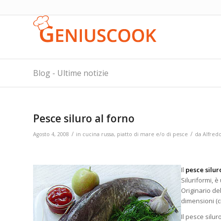
Blog - Ultime notizie
Pesce siluro al forno
/
/
Agosto 4, 2008
in
cucina russa
,
piatto di mare e/o di pesce
da
Alfred
Il
pesce silur
Siluriformi, 
Originario de
dimensioni (c
Il pesce silur