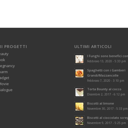
RI PROGETTI
ULTIMI ARTICOLI
eauty
I Funghi sono benefici con
ook
Febbraio 13, 2020 - 5:33 pm
regnancy
Spaghetti con i Gamberi
harm
Grandi/Mazzancolle
adget
Febbraio 7, 2020 - 3:10 pm
Movie
Torta Bounty al cocco
alogue
Dicembre 2, 2017 - 6:12 pm
Biscotti al limone
Novembre 30, 2017 - 5:33 pm
Biscotti al cioccolato scre
Novembre 9, 2017 - 5:25 pm