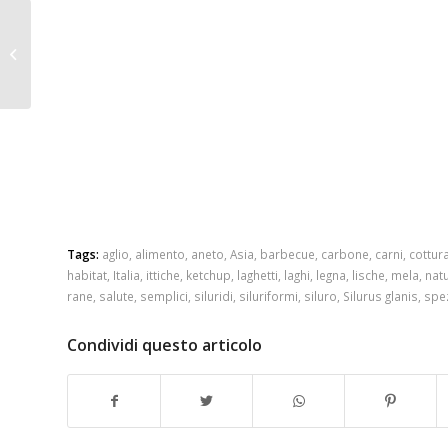
Alici indorate e fritte
Tags:
aglio
,
alimento
,
aneto
,
Asia
,
barbecue
,
carbone
,
carni
,
cottur
habitat
,
Italia
,
ittiche
,
ketchup
,
laghetti
,
laghi
,
legna
,
lische
,
mela
,
nat
rane
,
salute
,
semplici
,
siluridi
,
siluriformi
,
siluro
,
Silurus glanis
,
spe
Condividi questo articolo