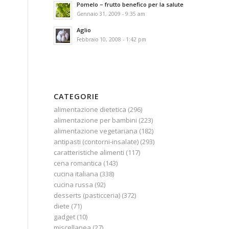
Pomelo – frutto benefico per la salute
Gennaio 31, 2009 - 9:35 am
Aglio
Febbraio 10, 2008 - 1:42 pm
CATEGORIE
alimentazione dietetica
(296)
alimentazione per bambini
(223)
alimentazione vegetariana
(182)
antipasti (contorni-insalate)
(293)
caratteristiche alimenti
(117)
cena romantica
(143)
cucina italiana
(338)
cucina russa
(92)
desserts (pasticceria)
(372)
diete
(71)
gadget
(10)
miscellanea
(27)