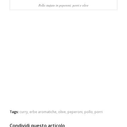
Pollo stufato in peperoni, porri e olive
Tags:
curry
,
erbe aromatiche
,
olive
,
peperoni
,
pollo
,
porri
Condividi questo articolo