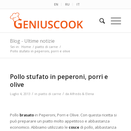
EN
RU
IT
Blog - Ultime notizie
Sei in:
Home
/
piatto di carne
/
Pollo stufato in peperoni, porri e olive
Pollo stufato in peperoni, porri e
olive
/
/
Luglio 4, 2013
in
piatto di carne
da
Alfredo & Elena
Pollo
brasato
in Peperoni, Porri e Olive. Con questa ricetta si
può preparare un piatto molto appetitoso e abbastanza
economico. Abbiamo utilizzato le
cosce
di pollo, abbastanza