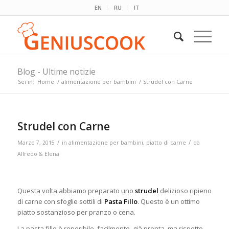
EN
RU
IT
Blog - Ultime notizie
Sei in:
Home
/
alimentazione per bambini
/
Strudel con Carne
Strudel con Carne
/
/
Marzo 7, 2015
in
alimentazione per bambini
,
piatto di carne
da
Alfredo & Elena
Questa volta abbiamo preparato uno
strudel
delizioso ripieno
di carne con sfoglie sottili di
Pasta Fillo
. Questo è un ottimo
piatto sostanzioso per pranzo o cena.
La pasta fillo è reperibile, facilmente, già pronta, ma rispetto