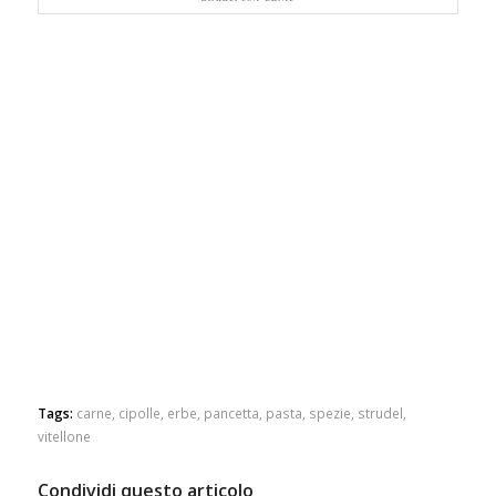
Tags:
carne
,
cipolle
,
erbe
,
pancetta
,
pasta
,
spezie
,
strudel
,
vitellone
Condividi questo articolo