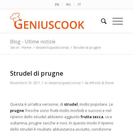
EN
RU
IT
Blog - Ultime notizie
Sei in:
Home
/
desserts (pasticceria)
/
Strudel di prugne
Strudel di prugne
/
/
Novembre 19, 2011
in
desserts (pasticceria)
da
Alfredo & Elena
Questa è un’altra versione, di
strudel
, molto popolare. Le
prugne
fresche sono frutti molto morbidi e succosi e nel
ripieno dello strudel abbiamo aggiunto
frutta secca
, uva
sultanina, prugne secche e noci. In questo modo il ripieno
dello strudel è risultato abbastanza asciutto,
condizione